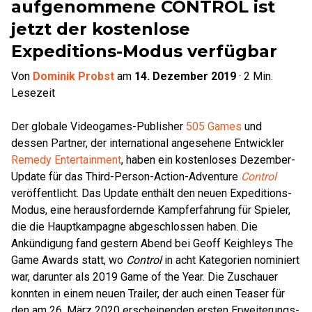
aufgenommene CONTROL ist
jetzt der kostenlose
Expeditions-Modus verfügbar
Von
Dominik Probst
am
14. Dezember 2019
·
2
Min.
Lesezeit
Der globale Videogames-Publisher
505 Games
und
dessen Partner, der international angesehene Entwickler
Remedy Entertainment
, haben ein kostenloses Dezember-
Update für das Third-Person-Action-Adventure
Control
veröffentlicht. Das Update enthält den neuen Expeditions-
Modus, eine herausfordernde Kampferfahrung für Spieler,
die die Hauptkampagne abgeschlossen haben. Die
Ankündigung fand gestern Abend bei Geoff Keighleys The
Game Awards statt, wo
Control
in acht Kategorien nominiert
war, darunter als 2019 Game of the Year. Die Zuschauer
konnten in einem neuen Trailer, der auch einen Teaser für
den am 26. März 2020 erscheinenden ersten Erweiterungs-