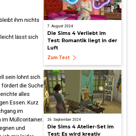
bleibt ihm nichts
7. August 2024
Die Sims 4 Verliebt im
eicht lässt sich
Test: Romantik liegt in der
Luft
Zum Test
l sein lohnt sich
 fördert die Suche
richte alles
igen Essen. Kurz
uchgang im
n im Müllcontainer.
26. September 2024
Die Sims 4 Atelier-Set im
 regnen und
Test: Es wird kreativ