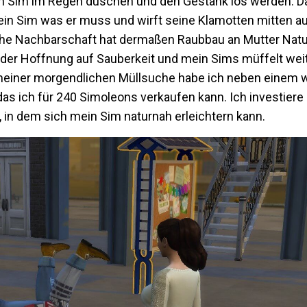
in Sim im Regen duschen und den Gestank los werden. Da 
ein Sim was er muss und wirft seine Klamotten mitten au
che Nachbarschaft hat dermaßen Raubbau an Mutter Natur
 der Hoffnung auf Sauberkeit und mein Sims müffelt weite
i meiner morgendlichen Müllsuche habe ich neben einem 
s ich für 240 Simoleons verkaufen kann. Ich investiere 
in dem sich mein Sim naturnah erleichtern kann.