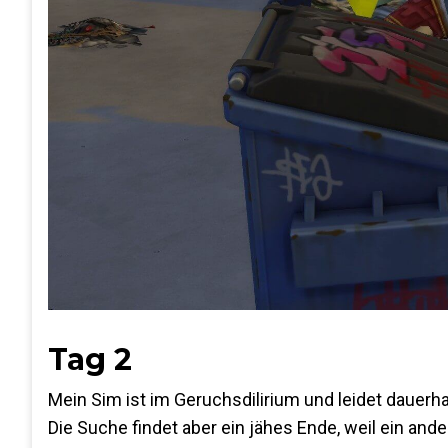
Tag 2
Mein Sim ist im Geruchsdilirium und leidet dauerha
Die Suche findet aber ein jähes Ende, weil ein and