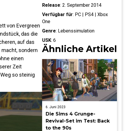
Release
:
2. September 2014
Verfügbar für
:
PC | PS4 | Xbox
One
ett von Evergreen
Genre
:
Lebenssimulation
undstück, das die
USK
:
6
cheren, auf das
Ähnliche Artikel
d macht, sondern
ohne einen
erer Zeit
 Weg so steinig
6. Juni 2023
Die Sims 4 Grunge-
Revival-Set im Test: Back
to the 90s