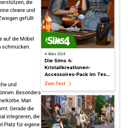
erstützen, die
eine cleane und
Zweigen gefüllt
ie auf die Möbel
ln schmücken.
4. März 2024
Die Sims 4:
Kristallkreationen-
Accessoires-Pack im Test:
Diamonds are a Sims' best
Zum Test
che und
friend
 können. Besonders
cherkörbe. Man
mmt. Gerade die
l integrieren, die
l Platz für eigene