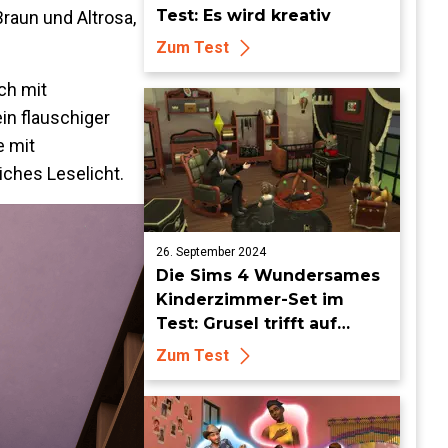
Test: Es wird kreativ
raun und Altrosa,
Zum Test
ch mit
in flauschiger
e mit
ches Leselicht.
26. September 2024
Die Sims 4 Wundersames
Kinderzimmer-Set im
Test: Grusel trifft auf
Eleganz
Zum Test