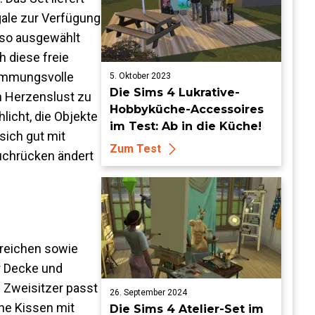
gale zur Verfügung
 so ausgewählt
h diese freie
timmungsvolle
5. Oktober 2023
Die Sims 4 Lukrative-
h Herzenslust zu
Hobbyküche-Accessoires
hlicht, die Objekte
im Test: Ab in die Küche!
sich gut mit
Zum Test
Buchrücken ändert
reichen sowie
er Decke und
e Zweisitzer passt
26. September 2024
ne Kissen mit
Die Sims 4 Atelier-Set im