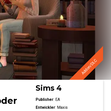
Addon/DLC
Sims 4
oder
Publisher
:
EA
Entwickler
:
Maxis