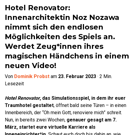
Hotel Renovator:
Innenarchitektin Noz Nozawa
nimmt sich den endlosen
Möglichkeiten des Spiels an.
Werdet Zeug*innen ihres
magischen Händchens in einem
neuen Video!
Von
Dominik Probst
am
23. Februar 2023
·
2
Min.
Lesezeit
Hotel Renovator
, das Simulationsspiel, in dem ihr euer
Traumhotel gestaltet
, öffnet bald seine Türen – in einen
Innenbereich, der “Oh mein Gott, renoviere mich” schreit.
Nun, in bereits zwei Wochen,
genauer gesagt am 7.
März, startet eure virtuelle Karriere als
Inneneinrichter*in.
Schaut euch doch bis dahin an, wie