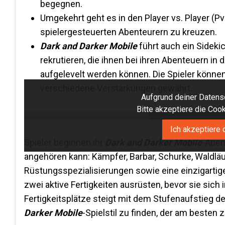
begegnen.
Umgekehrt geht es in den Player vs. Player (
spielergesteuerten Abenteurern zu kreuzen.
Dark and Darker Mobile
führt auch ein Sideki
rekrutieren, die ihnen bei ihren Abenteuern in
aufgelevelt werden können. Die Spieler könn
verschiedene Verstärkungen gewährt.
Aufgrund deiner Datensc
Bitte akzeptiere die Co
Ich akzeptiere 
Spieler beginnen ihr
Dark and Darker Mobile
-Aben
angehören kann: Kämpfer, Barbar, Schurke, Waldläu
Rüstungsspezialisierungen sowie eine einzigartige
zwei aktive Fertigkeiten ausrüsten, bevor sie sic
Fertigkeitsplätze steigt mit dem Stufenaufstieg des 
Darker Mobile
-Spielstil zu finden, der am besten 