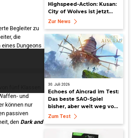
Highspeed-Action: Kusan:
City of Wolves ist jetzt
erhältlich!
Zur News
rte Begleiter zu
iter, die
en eines Dungeons
30. Juli 2026
 von fünf Klassen
Echoes of Aincrad im Test:
 Waffen- und
Das beste SAO-Spiel
ler können nur
bisher, aber weit weg vom
ren passiven
Meisterwerk
Zum Test
heit, den
Dark and