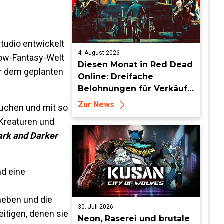
Studio entwickelt
4. August 2026
 Low-Fantasy-Welt
Diesen Monat in Red Dead
or dem geplanten
Online: Dreifache
Belohnungen für Verkäufe
von Sammlersätzen und
Zur News
auchen und mit so
das Entdecken von
Kreaturen und
Sammlerstücken, in
ark and Darker
Telegramm-Missionen
und mehr
nd eine
eben und die
30. Juli 2026
itigen, denen sie
Neon, Raserei und brutale