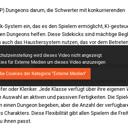
PvP) Dungeons darum, die Schwerter mit konkurrierenden
ck-System ein, das es den Spielern ermöglicht, KI-gesteue
 den Dungeons helfen. Diese Sidekicks sind mächtige Begle
en auch das Haustiersystem nutzen, das vor dem Betret
hutzeinstellung wird dieses Video nicht angezeigt.
okies für Externe Medien um dieses Video anzuzeigen
die Cookies der Kategorie "Externe Medien"
teuer mit der Erstellung eines Charakters, welcher einer
fer oder Kleriker. Jede Klasse verfügt über ihre eigenen
 Auswahl an aktiven und passiven Fertigkeiten. Die Spie
h in einen Dungeon begeben, aber die Anzahl der verfügba
Charakters. Diese Flexibilität gibt allen Spielern die Frei
zu ihnen passt.