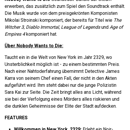
erwerben, das zusätzlich zum Spiel den Soundtrack enthält.
Die Musik wurde von dem preisgekrönten Komponisten
Mikolai Stroinski komponiert, der bereits für Titel wie
The
Witcher 3
,
Diablo Immortal
,
League of Legends
und
Age of
Empires 4
komponiert hat.
Über Nobody Wants to Die:
Taucht ein in die Welt von New York im Jahr 2329, wo
Unsterblichkeit möglich ist - zu einem bestimmten Preis.
Nach einer Nahtoderfahrung übernimmt Detective James
Karra von seinem Chef einen Fall, der nicht in den Akten
aufgeführt wird. Ihm steht dabei nur die junge Polizistin
Sara Kai zur Seite. Die Zeit bringt alles ans Licht, während
sie bei der Verfolgung eines Mörders alles riskieren und
die dunklen Geheimnisse der Elite der Stadt aufdecken.
FEATURES
Willkommen in New York, 2329:
Erlebt ein Noir-