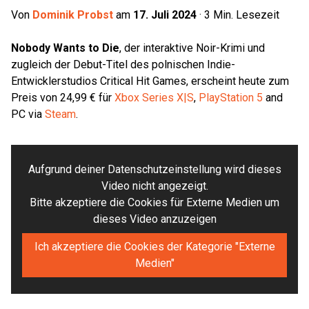
Von
Dominik Probst
am
17. Juli 2024
·
3
Min. Lesezeit
Nobody Wants to Die
, der interaktive Noir-Krimi und
zugleich der Debut-Titel des polnischen Indie-
Entwicklerstudios Critical Hit Games, erscheint heute zum
Preis von 24,99 € für
Xbox Series X|S
,
PlayStation 5
and
PC via
Steam
.
Aufgrund deiner Datenschutzeinstellung wird dieses
Video nicht angezeigt.
Bitte akzeptiere die Cookies für Externe Medien um
dieses Video anzuzeigen
Ich akzeptiere die Cookies der Kategorie "Externe
Medien"