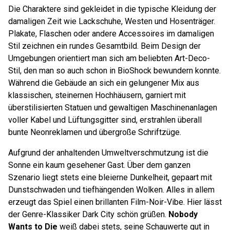
Die Charaktere sind gekleidet in die typische Kleidung der
damaligen Zeit wie Lackschuhe, Westen und Hosenträger.
Plakate, Flaschen oder andere Accessoires im damaligen
Stil zeichnen ein rundes Gesamtbild. Beim Design der
Umgebungen orientiert man sich am beliebten Art-Deco-
Stil, den man so auch schon in BioShock bewundern konnte.
Während die Gebäude an sich ein gelungener Mix aus
klassischen, steinernen Hochhäusern, garniert mit
überstilisierten Statuen und gewaltigen Maschinenanlagen
voller Kabel und Lüftungsgitter sind, erstrahlen überall
bunte Neonreklamen und übergroße Schriftzüge.
Aufgrund der anhaltenden Umweltverschmutzung ist die
Sonne ein kaum gesehener Gast. Über dem ganzen
Szenario liegt stets eine bleierne Dunkelheit, gepaart mit
Dunstschwaden und tiefhängenden Wolken. Alles in allem
erzeugt das Spiel einen brillanten Film-Noir-Vibe. Hier lässt
der Genre-Klassiker Dark City schön grüßen.
Nobody
Wants to Die
weiß dabei stets, seine Schauwerte gut in