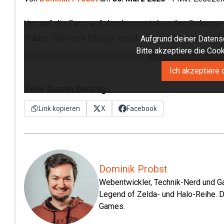
Um auf die Fans auf den bevorstehenden Release 
Trailer. Persona 5 Royal erscheint am 31. März exkl
Aufgrund deiner Datensc
Bitte akzeptiere die Co
Ich akzeptiere 
Teile diesen Beitrag
Link kopieren
X
Facebook
Dominik Probst
Webentwickler, Technik-Nerd und Ga
Legend of Zelda- und Halo-Reihe. D
Games.