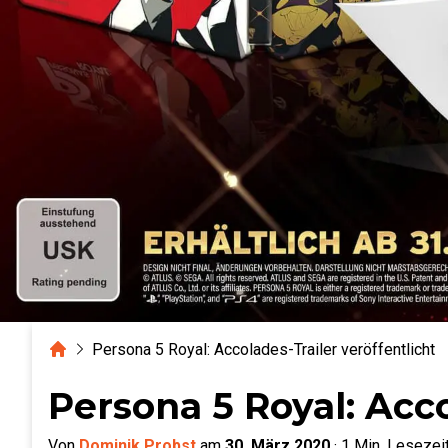
Home
Persona 5 Royal: Accolades-Trailer veröffentlicht
Persona 5 Royal: Acco
Von
Dominik Probst
am
30. März 2020
·
1
Min. Lesezei