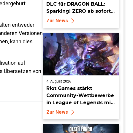
iedergeburt
DLC für DRAGON BALL:
Sparking! ZERO ab sofort
erhältlich
Zur News
halten entweder
 anderen Versionen
hen, kann dies
isation auf
as Übersetzen von
4. August 2026
Riot Games stärkt
Community-Wettbewerbe
in League of Legends mit
neuen Organized-Play-
Zur News
Updates