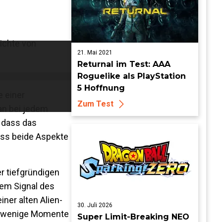
ichte von
21. Mai 2021
Returnal im Test: AAA
Roguelike als PlayStation
5 Hoffnung
 einer
Zum Test
man bei jedem
, dass das
dass beide Aspekte
r tiefgründigen
dem Signal des
ner alten Alien-
30. Juli 2026
ffs wenige Momente
Super Limit-Breaking NEO