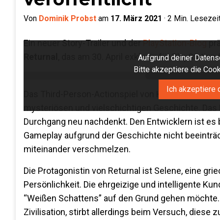
Von
Dominik Probst
am
17. März 2021
·
2
Min. Lesezei
Ein neuer Story-Trailer und der
PlayStation-Blog
prä
Returnal
, das am 30. April exklusiv für PlayStation 
Aufgrund deiner Datensc
Bitte akzeptiere die Co
Ich akzeptiere 
Das Third-Person-Actionspiel von Housemarque ve
mysteriösen und vielschichtigen Geschichte. Das Er
Durchgang neu nachdenkt. Den Entwicklern ist es b
Gameplay aufgrund der Geschichte nicht beeinträch
miteinander verschmelzen.
Die Protagonistin von Returnal ist Selene, eine g
Persönlichkeit. Die ehrgeizige und intelligente Ku
“Weißen Schattens” auf den Grund gehen möchte. A
Zivilisation, stirbt allerdings beim Versuch, die