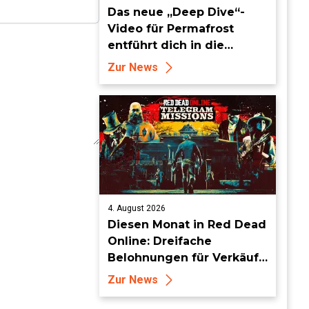
Das neue „Deep Dive“-
Video für Permafrost
entführt dich in die
erbarmungslose weiße
Zur News
Hölle
4. August 2026
Diesen Monat in Red Dead
Online: Dreifache
Belohnungen für Verkäufe
von Sammlersätzen und
Zur News
das Entdecken von
Sammlerstücken, in