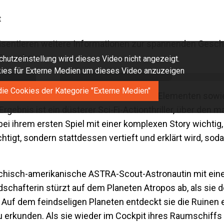
t
sentieren weitere Informationen zur spannenden Gesch
5 erscheint.
hutzeinstellung wird dieses Video nicht angezeigt.
okies für Externe Medien um dieses Video anzuzeigen
die Cookies der Kategorie "Externe Medien"
rbindet explosive Action mit Roguelike-Elementen sowie
gebnis ist ein düsterer Sci-Fi-Actionthriller, über den 
ei ihrem ersten Spiel mit einer komplexen Story wichtig
tigt, sondern stattdessen vertieft und erklärt wird, so
riechisch-amerikanische ASTRA-Scout-Astronautin mit eine
ndschafterin stürzt auf dem Planeten Atropos ab, als sie 
uf dem feindseligen Planeten entdeckt sie die Ruinen ei
se zu erkunden. Als sie wieder im Cockpit ihres Raumschi