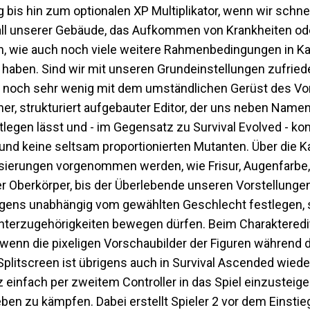
bis hin zum optionalen XP Multiplikator, wenn wir schnel
all unserer Gebäude, das Aufkommen von Krankheiten od
n, wie auch noch viele weitere Rahmenbedingungen in Ka
s haben. Sind wir mit unseren Grundeinstellungen zufried
nur noch sehr wenig mit dem umständlichen Gerüst des V
her, strukturiert aufgebauter Editor, der uns neben Nam
stlegen lässt und - im Gegensatz zu Survival Evolved - k
d keine seltsam proportionierten Mutanten. Über die Ka
isierungen vorgenommen werden, wie Frisur, Augenfarbe,
r Oberkörper, bis der Überlebende unseren Vorstellungen
rigens unabhängig vom gewählten Geschlecht festlegen, 
hterzugehörigkeiten bewegen dürfen. Beim Charakteredit
wenn die pixeligen Vorschaubilder der Figuren während d
plitscreen ist übrigens auch in Survival Ascended wied
 einfach per zweitem Controller in das Spiel einzusteige
en zu kämpfen. Dabei erstellt Spieler 2 vor dem Einstie