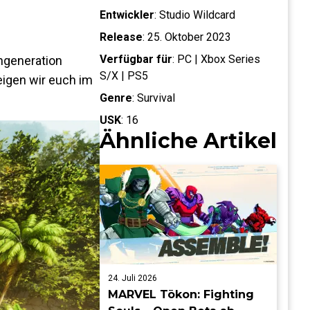
Entwickler
:
Studio Wildcard
Release
:
25. Oktober 2023
Verfügbar für
:
PC | Xbox Series
engeneration
S/X | PS5
eigen wir euch im
Genre
:
Survival
USK
:
16
Ähnliche Artikel
24. Juli 2026
MARVEL Tōkon: Fighting