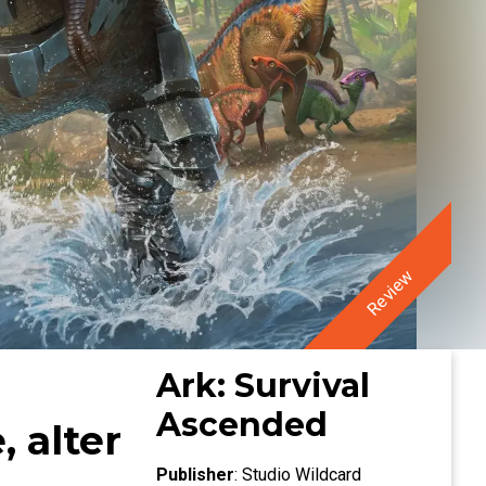
Review
Ark: Survival
Ascended
 alter
Publisher
:
Studio Wildcard