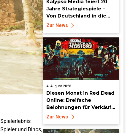
Kalypso Media feiert 20
Jahre Strategiespiele –
Von Deutschland in die
Welt
Zur News
4. August 2026
Diesen Monat in Red Dead
Online: Dreifache
Belohnungen für Verkäufe
von Sammlersätzen und
Zur News
 Spielerlebnis
das Entdecken von
Sammlerstücken, in
Spieler und Dinos,