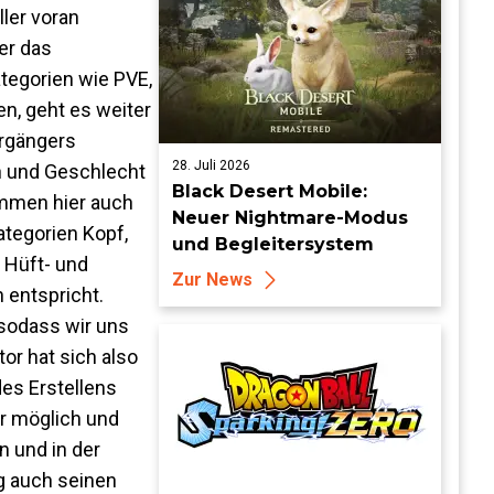
Telegramm-Missionen
ler voran
und mehr
er das
tegorien wie PVE,
en, geht es weiter
orgängers
28. Juli 2026
en und Geschlecht
Black Desert Mobile:
ommen hier auch
Neuer Nightmare-Modus
tegorien Kopf,
und Begleitersystem
 Hüft- und
Zur News
 entspricht.
sodass wir uns
or hat sich also
es Erstellens
er möglich und
n und in der
g auch seinen