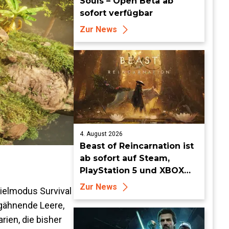
Souls – Open Beta ab
sofort verfügbar
Zur News
4. August 2026
Beast of Reincarnation ist
ab sofort auf Steam,
PlayStation 5 und XBOX
Series X|S erhältlich
Zur News
Spielmodus Survival
 gähnende Leere,
ien, die bisher