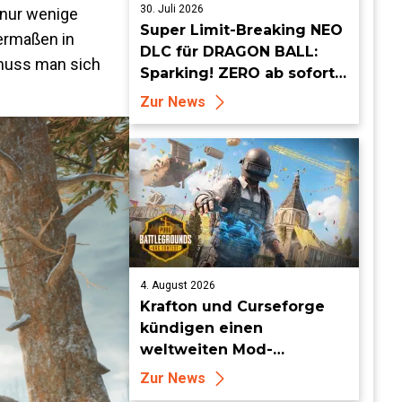
30. Juli 2026
 nur wenige
Super Limit-Breaking NEO
germaßen in
DLC für DRAGON BALL:
 muss man sich
Sparking! ZERO ab sofort
erhältlich
Zur News
4. August 2026
Krafton und Curseforge
kündigen einen
weltweiten Mod-
Wettbewerb mit einem
Zur News
Preisgeld von 95.000 US-