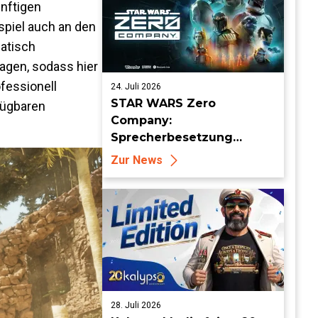
ünftigen
spiel auch an den
matisch
agen, sodass hier
fessionell
24. Juli 2026
STAR WARS Zero
fügbaren
Company:
Sprecherbesetzung
enthüllt und Auftritt auf
Zur News
der San Diego Comic Con
angekündigt
28. Juli 2026