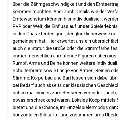
über die Zähmgeschwindigkeit und den Ernteertrag 
kommen möchten. Aber auch Details wie der Verf
Erntewachstum können hier individualisiert werde
PVP oder Welt, die Einfluss auf unser Spielerlebni
in den Charakterdesigner, der glücklicherweise 
gemeinsam hat. Hier erwartet uns ein übersichtlic
auch die Statur, die Größe oder die Stimmfarbe fe
immer menschlich anmutende Figuren dabei raus un
Rumpf, Arme und Beine können weitere Individual
Schulterbreite sowie Länge von Armen, Beinen ode
Stimme, Körperbau und Bart lassen sich dabei üb
bei Bedarf auch abseits der klassischen Geschlec
schon mal einiges zum Besseren verändert, auch, 
etwas erschreckend waren. Lokales Koop mittels S
bietet uns die Chance, im Einzelspielermodus ganz
horizontalen Bildaufteilung zusammen ums Überleb