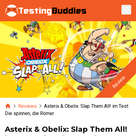
Zum Hauptinhalt springen
Review
Home
Reviews
Asterix & Obelix: Slap Them All! im Test:
Die spinnen, die Römer
Asterix & Obelix: Slap Them All!