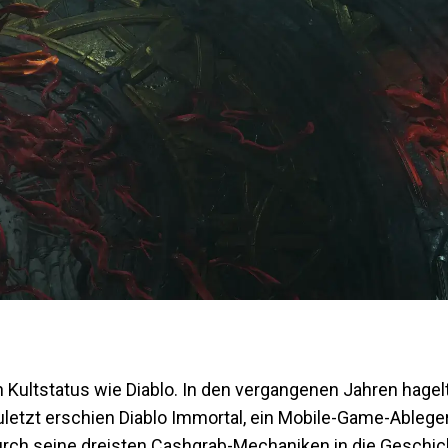
 Kultstatus wie Diablo. In den vergangenen Jahren hagel
uletzt erschien Diablo Immortal, ein Mobile-Game-Ableger
 durch seine dreisten Cashgrab-Mechaniken in die Geschic