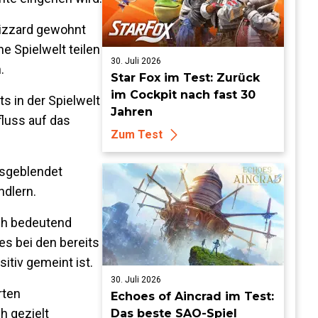
lizzard gewohnt
e Spielwelt teilen
30. Juli 2026
.
Star Fox im Test: Zurück
im Cockpit nach fast 30
s in der Spielwelt
Jahren
fluss auf das
Zum Test
ausgeblendet
ndlern.
ich bedeutend
es bei den bereits
itiv gemeint ist.
30. Juli 2026
rten
Echoes of Aincrad im Test:
h gezielt
Das beste SAO-Spiel