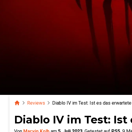
Home
Reviews
Diablo IV im Test: Ist es das erwartet
Diablo IV im Test: Is
Von
Marvin Kolb
am
5. Juli 2023
.
Getestet auf
PS5
.
9
Min