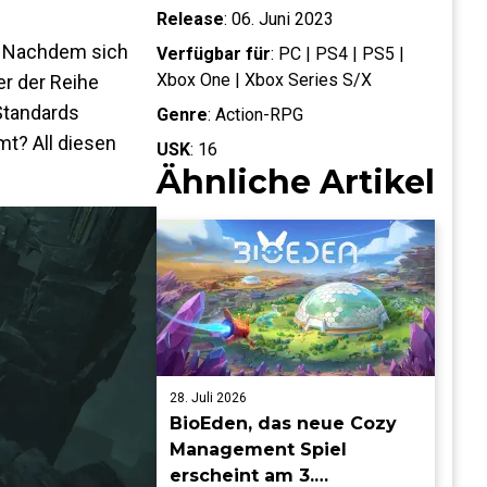
Release
:
06. Juni 2023
. Nachdem sich
Verfügbar für
:
PC | PS4 | PS5 |
Xbox One | Xbox Series S/X
er der Reihe
Standards
Genre
:
Action-RPG
t? All diesen
USK
:
16
Ähnliche Artikel
28. Juli 2026
BioEden, das neue Cozy
Management Spiel
erscheint am 3.