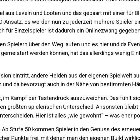
el aus Leveln und Looten und das gepaart mit einer für B
-Ansatz. Es werden nun zu jederzeit mehrere Spieler ein
ch für Einzelspieler ist dadurch ein Onlinezwang gegeben
en Spielern über den Weg laufen und es hier und da Event
m gemeistert werden können, hat das allerdings wenig Ein
ission eintritt, andere Helden aus der eigenen Spielwelt 
ten und da bevorzugt auch in der Nähe von bestimmten Hä
it, im Kampf per Tastendruck auszuweichen. Das fühlt s
en größten spielerischen Unterschied. Ansonsten bleibt 
nterscheiden. Hier ist alles „wie gewohnt“ – was eher pos
. Ab Stufe 50 kommen Spieler in den Genuss des erneue
her Punkte frei, mit denen man den eigenen Build wirklic