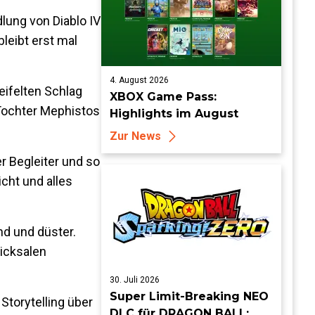
lung von Diablo IV
leibt erst mal
4. August 2026
eifelten Schlag
XBOX Game Pass:
 Tochter Mephistos
Highlights im August
Zur News
r Begleiter und so
cht und alles
nd und düster.
icksalen
30. Juli 2026
Super Limit-Breaking NEO
Storytelling über
DLC für DRAGON BALL: