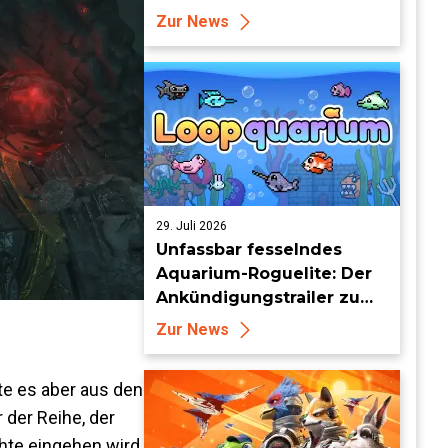
September für PS5, Xbox
Zur News
Series, Nintendo Switch 2
und Steam
29. Juli 2026
Unfassbar fesselndes
Aquarium-Roguelite: Der
Ankündigungstrailer zu
Loopquarium
Zur News
te es aber aus den
 der Reihe, der
hte eingehen wird.