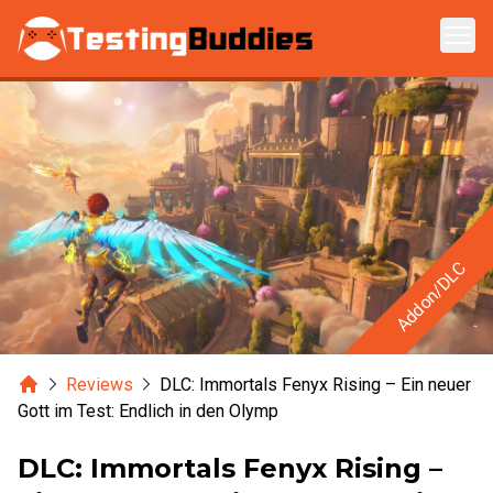
Zum Hauptinhalt springen
Addon/DLC
Home
Reviews
DLC: Immortals Fenyx Rising – Ein neuer
Gott im Test: Endlich in den Olymp
DLC: Immortals Fenyx Rising –