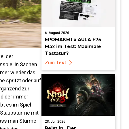
6. August 2026
EPOMAKER x AULA F75
Max im Test: Maximale
Tastatur?
el der
Zum Test
nspiel in Sachen
mmer wieder das
e spritzt oder auf
Ergänzend zur
nd der immer
bt es im Spiel
e Staubstürme mit
odass man Stürme
28. Juli 2026
Reist in „Der
dank der