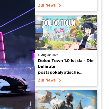
erbarmungslose weiße
Zur News
Hölle
6. August 2026
Doloc Town 1.0 ist da - Die
beliebte
postapokalyptische
Farming-Simulation
Zur News
verlässt heute den Early
Access