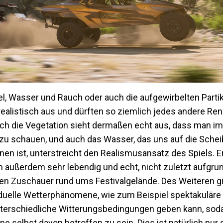
bel, Wasser und Rauch oder auch die aufgewirbelten Partik
alistisch aus und dürften so ziemlich jedes andere Ren
uch die Vegetation sieht dermaßen echt aus, dass man i
 zu schauen, und auch das Wasser, das uns auf die Scheib
nen ist, unterstreicht den Realismusansatz des Spiels. 
 außerdem sehr lebendig und echt, nicht zuletzt aufgru
hen Zuschauer rund ums Festivalgelände. Des Weiteren gi
iduelle Wetterphänomene, wie zum Beispiel spektakulär
al unterschiedliche Witterungsbedingungen geben kann, s
e selbst davon betroffen zu sein. Dies ist natürlich nur 