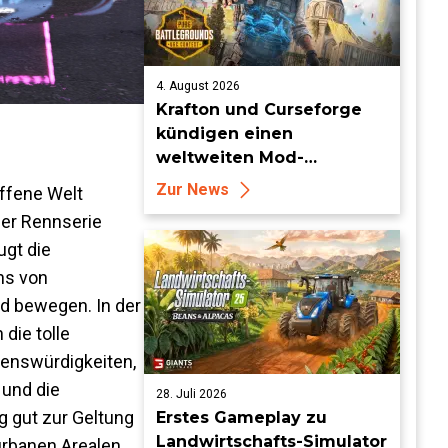
4. August 2026
Krafton und Curseforge
kündigen einen
weltweiten Mod-
Wettbewerb mit einem
Zur News
offene Welt
Preisgeld von 95.000 US-
der Rennserie
Dollar an
ugt die
ns von
d bewegen. In der
 die tolle
henswürdigkeiten,
 und die
28. Juli 2026
g gut zur Geltung
Erstes Gameplay zu
Landwirtschafts-Simulator
urbanen Arealen,