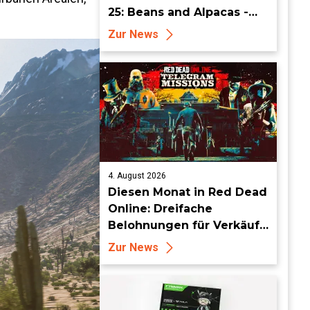
25: Beans and Alpacas -
Mehr auf FarmCon
Zur News
4. August 2026
Diesen Monat in Red Dead
Online: Dreifache
Belohnungen für Verkäufe
von Sammlersätzen und
Zur News
das Entdecken von
Sammlerstücken, in
Telegramm-Missionen
und mehr