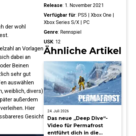
Release
:
1. November 2021
Verfügbar für
:
PS5 | Xbox One |
Xbox Series S/X | PC
ch der wohl
Genre
:
Rennspiel
est.
USK
:
12
elzahl an Vorlagen
Ähnliche Artikel
sich dabei an
oder Beinen
lich sehr gut
lfen auswählen
, weiblich, divers)
später außerdem
erleihen. Hier
24. Juli 2026
passbareres Gesicht
Das neue „Deep Dive“-
Video für Permafrost
entführt dich in die