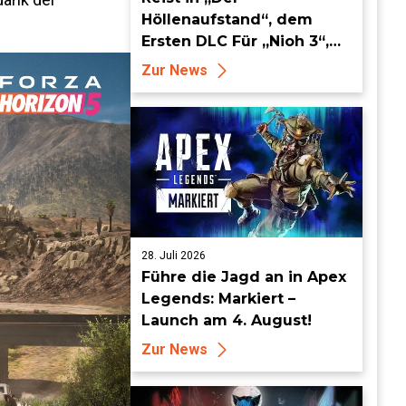
Höllenaufstand“, dem
Ersten DLC Für „Nioh 3“,
ab dem 19. August in die
Zur News
Keian-Ära!
28. Juli 2026
Führe die Jagd an in Apex
Legends: Markiert –
Launch am 4. August!
Zur News