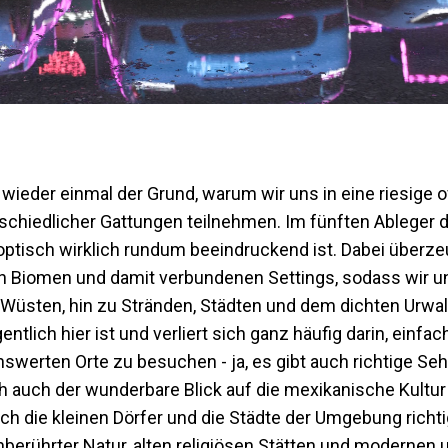
wieder einmal der Grund, warum wir uns in eine riesige 
schiedlicher Gattungen teilnehmen. Im fünften Ableger 
ptisch wirklich rundum beeindruckend ist. Dabei überze
an Biomen und damit verbundenen Settings, sodass wir u
Wüsten, hin zu Stränden, Städten und dem dichten Urwal
lich hier ist und verliert sich ganz häufig darin, einfach
werten Orte zu besuchen - ja, es gibt auch richtige Se
h auch der wunderbare Blick auf die mexikanische Kultur
ch die kleinen Dörfer und die Städte der Umgebung richti
berührter Natur, alten religiösen Stätten und modernen 