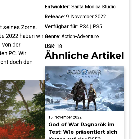
Entwickler
:
Santa Monica Studio
Release
:
9. November 2022
Verfügbar für
:
PS4 | PS5
t seines Zorns.
nde 2022 haben wir
Genre
:
Action-Adventure
– von der
USK
:
18
den PC. Wir
Ähnliche Artikel
eicht doch den
15. November 2022
God of War Ragnarök im
Test: Wie präsentiert sich