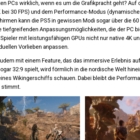
eten PCs wirklich, wenn es um die Grafikpracht geht? Auf
4K bei 30 FPS) und dem Performance-Modus (dynamisch
chirmen kann die PS5 in gewissen Modi sogar über die 60
e tiefgreifenden Anpassungsmöglichkeiten, die der PC bi
ieler mit leistungsfähigen GPUs nicht nur native 4K un
iduellen Vorlieben anpassen​.
udem mit einem Feature, das das immersive Erlebnis au
ogar 32:9 spielt, wird förmlich in die nordische Welt hi
eines Wikingerschiffs schauen. Dabei bleibt die Perform
 stimmt​.