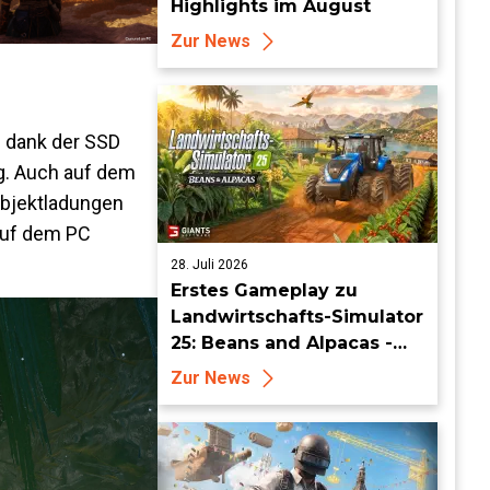
Highlights im August
Zur News
n dank der SSD
g. Auch auf dem
Objektladungen
auf dem PC
28. Juli 2026
Erstes Gameplay zu
Landwirtschafts-Simulator
25: Beans and Alpacas -
Mehr auf FarmCon
Zur News