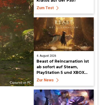
Kratos auf der PS5?
Zum Test
4. August 2026
Beast of Reincarnation ist
ab sofort auf Steam,
PlayStation 5 und XBOX
Series X|S erhältlich
Zur News