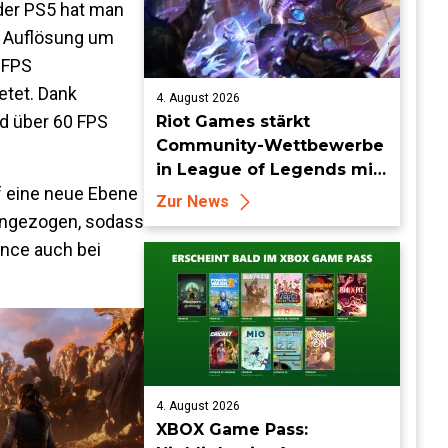
 der PS5 hat man
e Auflösung um
 FPS
etet. Dank
4. August 2026
d über 60 FPS
Riot Games stärkt
Community-Wettbewerbe
in League of Legends mit
f eine neue Ebene
neuen Organized-Play-
Zur News
Updates
neingezogen, sodass
ance auch bei
4. August 2026
XBOX Game Pass: