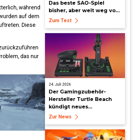
Das beste SAO-Spiel
terlich, während
bisher, aber weit weg vom
 wurden auf dem
Meisterwerk
Zum Test
uftreten. Diese
 zurückzuführen
Problem, das nur
24. Juli 2026
Der Gamingzubehör-
Hersteller Turtle Beach
kündigt neues
Flugsimulationszubehör
Zur News
an