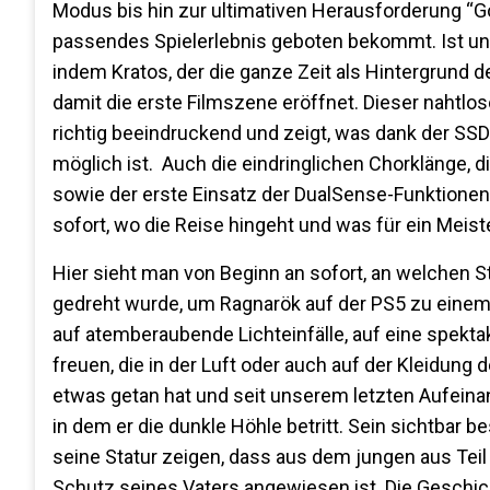
Modus bis hin zur ultimativen Herausforderung “Go
passendes Spielerlebnis geboten bekommt. Ist un
indem Kratos, der die ganze Zeit als Hintergrund 
damit die erste Filmszene eröffnet. Dieser nahtl
richtig beeindruckend und zeigt, was dank der SS
möglich ist. Auch die eindringlichen Chorklänge, di
sowie der erste Einsatz der DualSense-Funktionen, 
sofort, wo die Reise hingeht und was für ein Meiste
Hier sieht man von Beginn an sofort, an welchen
gedreht wurde, um Ragnarök auf der PS5 zu einem
auf atemberaubende Lichteinfälle, auf eine spektak
freuen, die in der Luft oder auch auf der Kleidung
etwas getan hat und seit unserem letzten Aufeinan
in dem er die dunkle Höhle betritt. Sein sichtbar
seine Statur zeigen, dass aus dem jungen aus Teil 
Schutz seines Vaters angewiesen ist. Die Geschic