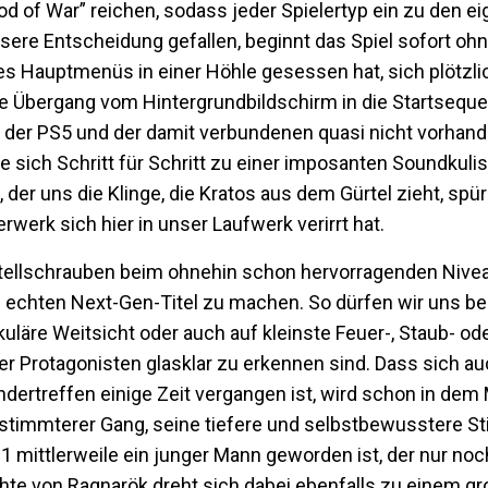
d of War” reichen, sodass jeder Spielertyp ein zu den e
sere Entscheidung gefallen, beginnt das Spiel sofort o
des Hauptmenüs in einer Höhle gesessen hat, sich plötzl
ose Übergang vom Hintergrundbildschirm in die Startsequ
D der PS5 und der damit verbundenen quasi nicht vorhan
e sich Schritt für Schritt zu einer imposanten Soundkulis
der uns die Klinge, die Kratos aus dem Gürtel zieht, spür
rwerk sich hier in unser Laufwerk verirrt hat.
 Stellschrauben beim ohnehin schon hervorragenden Nive
 echten Next-Gen-Titel zu machen. So dürfen wir uns be
uläre Weitsicht oder auch auf kleinste Feuer-, Staub- od
 der Protagonisten glasklar zu erkennen sind. Dass sich au
dertreffen einige Zeit vergangen ist, wird schon in dem
 bestimmterer Gang, seine tiefere und selbstbewusstere 
1 mittlerweile ein junger Mann geworden ist, der nur noc
hte von Ragnarök dreht sich dabei ebenfalls zu einem gr