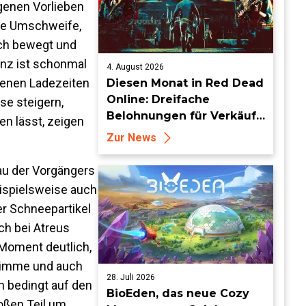
igenen Vorlieben
hne Umschweife,
ich bewegt und
enz ist schonmal
4. August 2026
denen Ladezeiten
Diesen Monat in Red Dead
Online: Dreifache
se steigern,
Belohnungen für Verkäufe
en lässt, zeigen
von Sammlersätzen und
Zur News
das Entdecken von
Sammlerstücken, in
au der Vorgängers
Telegramm-Missionen
ispielsweise auch
und mehr
er Schneepartikel
ch bei Atreus
 Moment deutlich,
Stimme und auch
28. Juli 2026
h bedingt auf den
BioEden, das neue Cozy
oßen Teil um