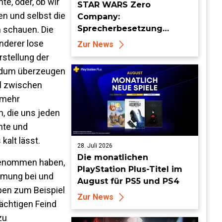
e, oder, ob wir
STAR WARS Zero
en und selbst die
Company:
Sprecherbesetzung
 schauen. Die
enthüllt und Auftritt auf
nderer lose
Zur News
der San Diego Comic Con
rstellung der
angekündigt
rundum überzeugen
el zwischen
 mehr
, die uns jeden
hte und
kalt lässt.
28. Juli 2026
Die monatlichen
hrgenommen haben,
PlayStation Plus-Titel im
immung bei und
August für PS5 und PS4
ben zum Beispiel
Zur News
ächtigen Feind
zu