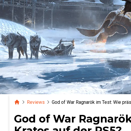
Home
Reviews
God of War Ragnarök im Test: Wie präs
God of War Ragnarök 
Kratos auf der PS5?