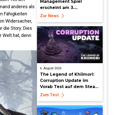
Management Spiel
emand anderes als
erscheint am 3.
en Fähigkeiten
September für PS5, Xbox
Zur News
Series, Nintendo Switch 2
nen Widersacher,
und Steam
 die Story. Dies
r Welt hat, denn
6. August 2026
The Legend of Khiimori:
Corruption Update im
Vorab Test auf dem Steam
Deck - Die Idylle bekommt
Zum Test
dunkle Risse