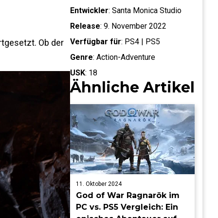
Entwickler
:
Santa Monica Studio
Release
:
9. November 2022
Verfügbar für
:
PS4 | PS5
rtgesetzt. Ob der
Genre
:
Action-Adventure
USK
:
18
Ähnliche Artikel
11. Oktober 2024
God of War Ragnarök im
PC vs. PS5 Vergleich: Ein