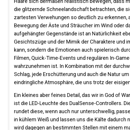
Haare sich dermaßen realistisch bewegen, dass ma
die glitzernde Schneelandschaft betrachten, die si
zartesten Verwehungen so deutlich zu erkennen, a
Bewegung der Äste und Sträucher im Wind oder das
aufgehängter Gegenstände ist an Natürlichkeit eben
Gesichtszüge und der Mimik der Charaktere und im
kann, sondern die Emotionen auch spielerisch dur
Filmen, Quick-Time-Events und regulären In-Game-S
wahrzunehmen ist. In Kombination mit der durchwe
Schlag, jede Erschütterung und auch die Natur um
eindringliche Atmosphäre, die uns trotz der eisige
Ein kleines aber feines Detail, das wir in God of
ist die LED-Leuchte des DualSense-Controllers. Di
rundet diese, wenn auch nur unterschwellig, pass
in kühlem Weiß und lassen uns die Kälte dadurch 
wird dagegen an bestimmten Stellen mit einem mark