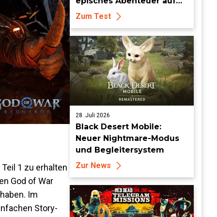
episches Abenteuer auf
zwei Plattformen
Zum Test
28. Juli 2026
Black Desert Mobile:
Neuer Nightmare-Modus
und Begleitersystem
Zur News
eil 1 zu erhalten
enen God of War
 haben. Im
infachen Story-