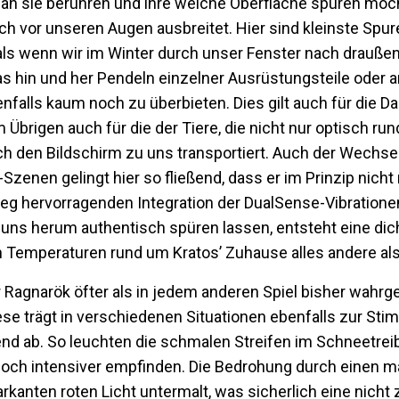
n sie berühren und ihre weiche Oberfläche spüren möcht
ch vor unseren Augen ausbreitet. Hier sind kleinste Spur
ls wenn wir im Winter durch unser Fenster nach draußen
 hin und her Pendeln einzelner Ausrüstungsteile oder a
falls kaum noch zu überbieten. Dies gilt auch für die Da
 Übrigen auch für die der Tiere, die nicht nur optisch 
ch den Bildschirm zu uns transportiert. Auch der Wechs
zenen gelingt hier so fließend, dass er im Prinzip nicht
g hervorragenden Integration der DualSense-Vibrationen
 uns herum authentisch spüren lassen, entsteht eine dic
n Temperaturen rund um Kratos’ Zuhause alles andere als 
 War Ragnarök öfter als in jedem anderen Spiel bisher wa
ese trägt in verschiedenen Situationen ebenfalls zur St
end ab. So leuchten die schmalen Streifen im Schneetrei
noch intensiver empfinden. Die Bedrohung durch einen m
anten roten Licht untermalt, was sicherlich eine nicht 