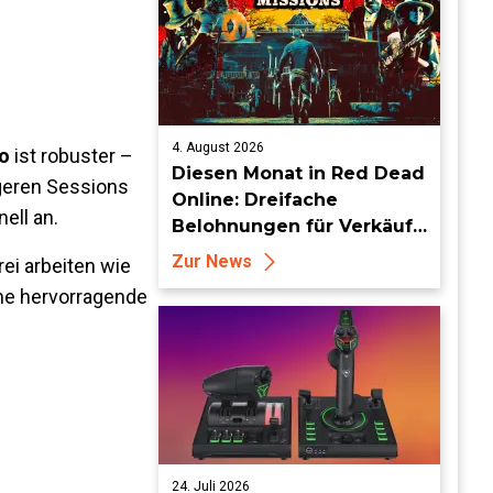
4. August 2026
o
ist robuster –
Diesen Monat in Red Dead
ängeren Sessions
Online: Dreifache
ell an.
Belohnungen für Verkäufe
von Sammlersätzen und
Zur News
ei arbeiten wie
das Entdecken von
ine hervorragende
Sammlerstücken, in
Telegramm-Missionen
und mehr
24. Juli 2026