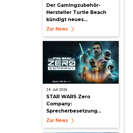
Der Gamingzubehör-
Hersteller Turtle Beach
kündigt neues
Flugsimulationszubehör
Zur News
an
24. Juli 2026
STAR WARS Zero
Company:
Sprecherbesetzung
enthüllt und Auftritt auf
Zur News
der San Diego Comic Con
angekündigt