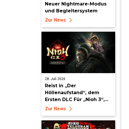
Neuer Nightmare-Modus
und Begleitersystem
Zur News
28. Juli 2026
Reist in „Der
Höllenaufstand“, dem
Ersten DLC Für „Nioh 3“,
ab dem 19. August in die
Zur News
Keian-Ära!