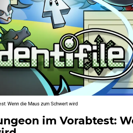
test: Wenn die Maus zum Schwert wird
Dungeon im Vorabtest: W
ird