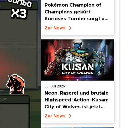
Pokémon Champion of
Champions gekürt:
Kurioses Turnier sorgt auf
Londoner Bühne für
Zur News
Aufsehen
30. Juli 2026
Neon, Raserei und brutale
Highspeed-Action: Kusan:
City of Wolves ist jetzt
erhältlich!
Zur News