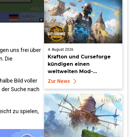
gen uns frei über
4. August 2026
Krafton und Curseforge
n. Die
kündigen einen
weltweiten Mod-
Wettbewerb mit einem
albe Bild voller
Zur News
Preisgeld von 95.000 US-
f der Suche nach
Dollar an
eicht zu spielen,