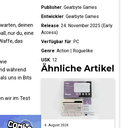
Publisher
:
Gearbyte Games
Entwickler
:
Gearbyte Games
f warten, deinen
Release
:
24. November 2025 (Early
Access)
ll, nur du, eine
Waffe, das
Verfügbar für
:
PC
Genre
:
Action | Roguelike
USK
:
12
wie
Ähnliche Artikel
 Und während
als uns in Bits
n wir im Test
6. August 2026