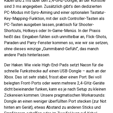
Kabel und 2 ms über den 2,4-GHz-Dongle, an der Konsole
sind 3 ms angegeben. Zusätzlich gibt’s den dedizierten
PC-Modus mit Gyro-Aiming und einer optionalen Tastatur-
Key-Mapping-Funktion, mit der sich Controller-Tasten als
PC-Tasten ausgeben lassen, praktisch für Shooter-
Shortcuts, Hotkeys oder In-Game-Menüs. In der Praxis
heißt das: Eingaben fühlen sich unmittelbar an, Flick-Shots,
Paraden und Parry-Fenster kommen so, wie wir sie setzen,
ohne dieses winzige „Gummiband-Gefühl“, das manch
andere Pads hinterlassen.
Der Haken: Wie viele High-End-Pads setzt Nacon für die
schnelle Funkstrecke auf einen USB-Dongle – auch an der
Xbox. Das ist sehr stabil, frisst aber einen Port. Bei voll
belegten Front-Ports oder wenn mehrere 2,4-GHz-Geräte
dicht beieinander funken, kann es je nach Setup zu kleinen
Zickereien kommen. Unsere pragmatischen Workarounds:
Dongle an einen weniger überfüllten Port stecken (zur Not
hinten am Gerät), etwas Abstand zu anderen Sticks und