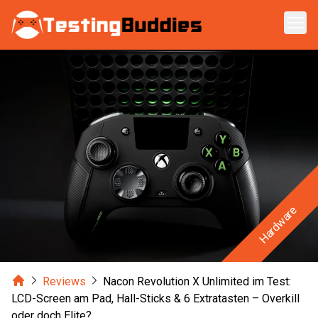
Zum Hauptinhalt springen
Hardware
Home
Reviews
Nacon Revolution X Unlimited im Test:
LCD-Screen am Pad, Hall-Sticks & 6 Extratasten – Overkill
oder doch Elite?