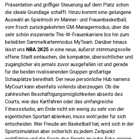
Präsentation und griffiger Steuerung auf dem Platz schon
die ideale Grundlage schafft. Hinzu kommt eine gelungene
Auswahl an Spielmodi im Männer- und Frauenbasketball,
vom frisch zurückgekehrten GM-Managermodus, über die
sehr schön inszenierte The-W-Frauenkarriere bis hin zum
beliebten Sammelkartenmodus MyTeam. Darüber hinaus
lässt uns
NBA 2K25
in eine neue, äußerst stimmungsvolle
offene Stadt eintauchen, die kompakter, übersichtlicher und
zugänglicher als jemals zuvor ausgefallen ist und gerade
für die beiden rivalisierenden Gruppen großartige
Schauplätze bereithält. Der neue persönliche Hub namens
MyCourt kann ebenfalls vollends überzeugen. Ob die
zahlreichen Beschäftigungsmöglichkeiten abseits des
Courts, wie das Kartfahren oder das umfangreiche
Fitnessstudio, am Ende nicht ein wenig zu sehr von der
eigentlichen Sportart ablenken, muss wohl jeder für sich
entscheiden. Wer Freude am Basketball hat, wird sich in der
Sportsimulation aber sicherlich zu jedem Zeitpunkt
wohlfühlen und die Seele des Sports an jeder Ecke spüren