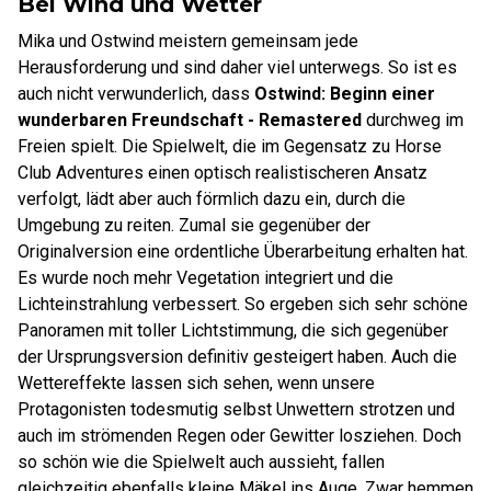
Bei Wind und Wetter
Mika und Ostwind meistern gemeinsam jede
Herausforderung und sind daher viel unterwegs. So ist es
auch nicht verwunderlich, dass
Ostwind: Beginn einer
wunderbaren Freundschaft - Remastered
durchweg im
Freien spielt. Die Spielwelt, die im Gegensatz zu Horse
Club Adventures einen optisch realistischeren Ansatz
verfolgt, lädt aber auch förmlich dazu ein, durch die
Umgebung zu reiten. Zumal sie gegenüber der
Originalversion eine ordentliche Überarbeitung erhalten hat.
Es wurde noch mehr Vegetation integriert und die
Lichteinstrahlung verbessert. So ergeben sich sehr schöne
Panoramen mit toller Lichtstimmung, die sich gegenüber
der Ursprungsversion definitiv gesteigert haben. Auch die
Wettereffekte lassen sich sehen, wenn unsere
Protagonisten todesmutig selbst Unwettern strotzen und
auch im strömenden Regen oder Gewitter losziehen. Doch
so schön wie die Spielwelt auch aussieht, fallen
gleichzeitig ebenfalls kleine Mäkel ins Auge. Zwar hemmen