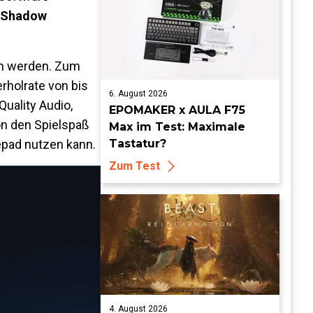
Shadow
ein werden. Zum
rholrate von bis
6. August 2026
uality Audio,
EPOMAKER x AULA F75
on den Spielspaß
Max im Test: Maximale
Tastatur?
epad nutzen kann.
Zum Test
4. August 2026