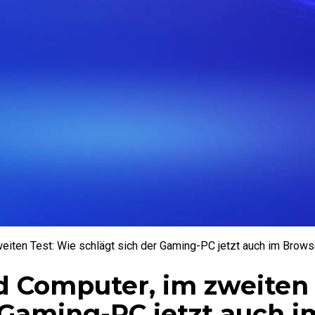
eiten Test: Wie schlägt sich der Gaming-PC jetzt auch im Brows
 Computer, im zweiten 
 Gaming-PC jetzt auch i