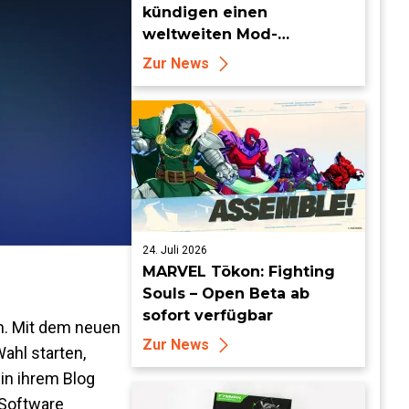
kündigen einen
weltweiten Mod-
Wettbewerb mit einem
Zur News
Preisgeld von 95.000 US-
Dollar an
24. Juli 2026
MARVEL Tōkon: Fighting
Souls – Open Beta ab
sofort verfügbar
n. Mit dem neuen
Zur News
ahl starten,
 in ihrem Blog
 Software