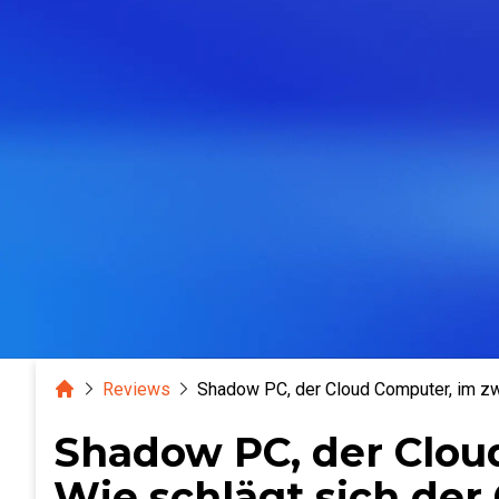
Home
Reviews
Shadow PC, der Cloud Computer, im zw
Shadow PC, der Cloud
Wie schlägt sich der