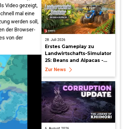
als Video gezeigt,
chnell mal eine
zung werden soll,
en der Browser-
 es von der
28. Juli 2026
Erstes Gameplay zu
Landwirtschafts-Simulator
25: Beans and Alpacas -
Mehr auf FarmCon
Zur News
6. August 2026