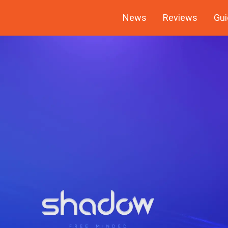
News
Reviews
Gui