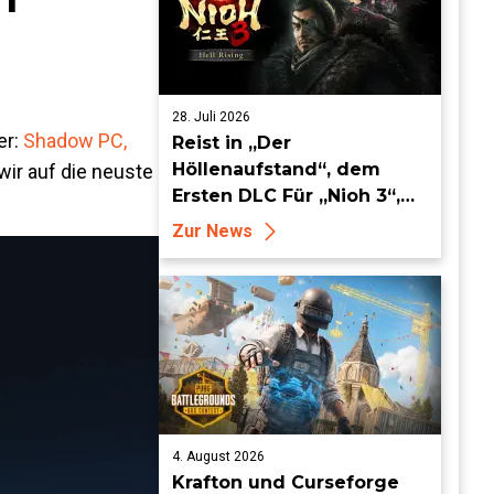
28. Juli 2026
er:
Shadow PC,
Reist in „Der
Höllenaufstand“, dem
ir auf die neuste
Ersten DLC Für „Nioh 3“,
ab dem 19. August in die
Zur News
Keian-Ära!
4. August 2026
Krafton und Curseforge