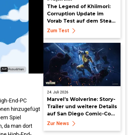
The Legend of Khiimori:
Corruption Update im
Vorab Test auf dem Steam
Deck - Die Idylle bekommt
Zum Test
dunkle Risse
24. Juli 2026
Marvel’s Wolverine: Story-
 High-End-PC
Trailer und weitere Details
ionen hinzugefügt
auf San Diego Comic-Con
nem Spiel
enthüllt
Zur News
, da man dort
ine High-End-