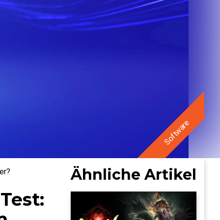
Software
Ähnliche Artikel
er?
Test:
m