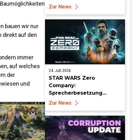
e Baumöglichkeiten
enthüllt
Zur News
n bauen wir nur
 direkt auf den
sondern immer
hen, auf welches
24. Juli 2026
em der
STAR WARS Zero
gewiesen und
Company:
Sprecherbesetzung
enthüllt und Auftritt auf
Zur News
der San Diego Comic Con
angekündigt