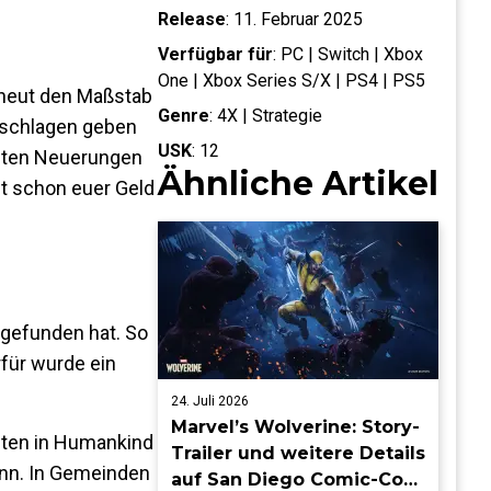
Release
:
11. Februar 2025
Verfügbar für
:
PC | Switch | Xbox
One | Xbox Series S/X | PS4 | PS5
erneut den Maßstab
Genre
:
4X | Strategie
geschlagen geben
USK
:
12
gsten Neuerungen
Ähnliche Artikel
zt schon euer Geld
 gefunden hat. So
rfür wurde ein
24. Juli 2026
Marvel’s Wolverine: Story-
sten in Humankind
Trailer und weitere Details
ann. In Gemeinden
auf San Diego Comic-Con