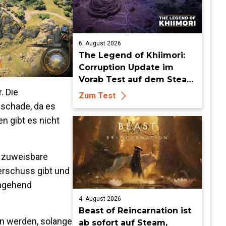
6. August 2026
The Legend of Khiimori:
Corruption Update im
Vorab Test auf dem Steam
. Die
Deck - Die Idylle bekommt
Zum Test
dunkle Risse
 schade, da es
n gibt es nicht
n zuweisbare
berschuss gibt und
ingehend
4. August 2026
Beast of Reincarnation ist
n werden, solange
ab sofort auf Steam,