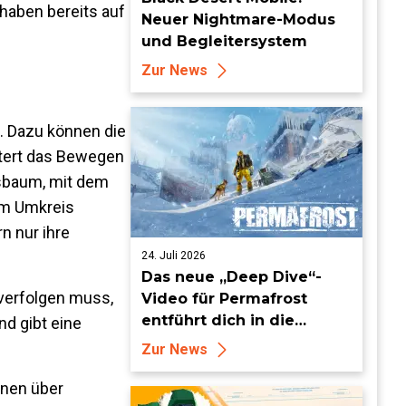
haben bereits auf
Neuer Nightmare-Modus
und Begleitersystem
Zur News
. Dazu können die
chtert das Bewegen
tsbaum, mit dem
im Umkreis
n nur ihre
24. Juli 2026
Das neue „Deep Dive“-
 verfolgen muss,
Video für Permafrost
entführt dich in die
nd gibt eine
erbarmungslose weiße
Zur News
Hölle
nnen über