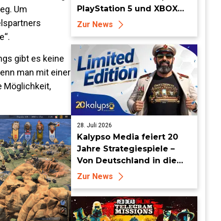
weg. Um
PlayStation 5 und XBOX
Series X|S erhältlich
lspartners
Zur News
e“.
ngs gibt es keine
enn man mit einer
 Möglichkeit,
28. Juli 2026
Kalypso Media feiert 20
Jahre Strategiespiele –
Von Deutschland in die
Welt
Zur News