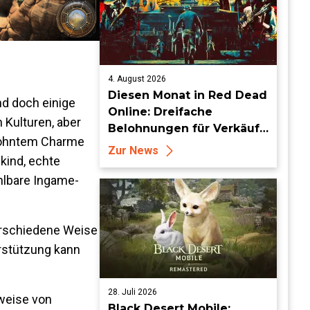
4. August 2026
Diesen Monat in Red Dead
nd doch einige
Online: Dreifache
 Kulturen, aber
Belohnungen für Verkäufe
ewohntem Charme
von Sammlersätzen und
Zur News
kind, echte
das Entdecken von
Sammlerstücken, in
hlbare Ingame-
Telegramm-Missionen
und mehr
verschiedene Weise
erstützung kann
28. Juli 2026
lweise von
Black Desert Mobile: