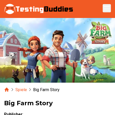
Zum Hauptinhalt springen
Home
Spiele
Big Farm Story
Big Farm Story
Publisher
: