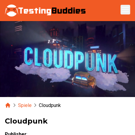
Zum Hauptinhalt springen
Home
Spiele
Cloudpunk
Cloudpunk
Publisher
: