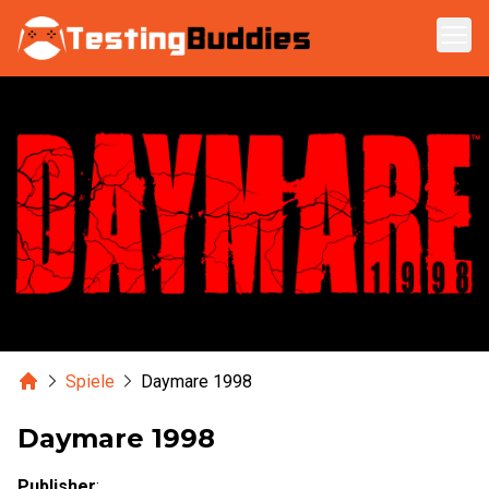
Zum Hauptinhalt springen
Home
Spiele
Daymare 1998
Daymare 1998
Publisher
: