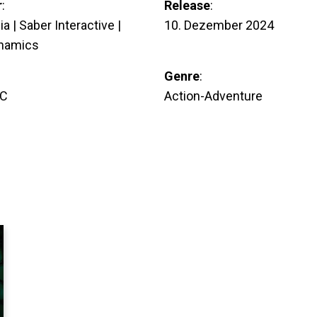
r
:
Release
:
a | Saber Interactive |
10. Dezember 2024
ynamics
Genre
:
PC
Action-Adventure