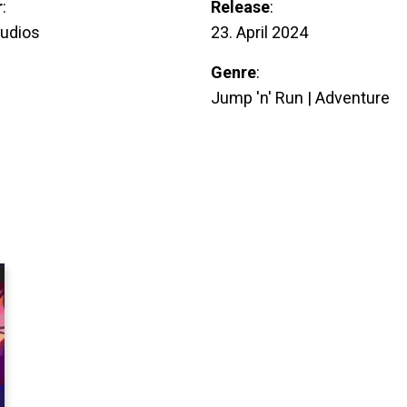
r
:
Release
:
tudios
23. April 2024
Genre
:
Jump 'n' Run | Adventure