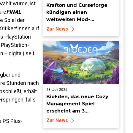
ählt wurde, ist
Krafton und Curseforge
äre
FINAL
kündigen einen
weltweiten Mod-
e Spiel der
Wettbewerb mit einem
ritiker*innen auf
Zur News
Preisgeld von 95.000 US-
s PlayStation
Dollar an
 PlayStation-
+ digital) seit
ügbar und
rere Stunden nach
28. Juli 2026
schließt, erhält
BioEden, das neue Cozy
rspringen, falls
Management Spiel
erscheint am 3.
September für PS5, Xbox
Zur News
e PS Plus-
Series, Nintendo Switch 2
und Steam