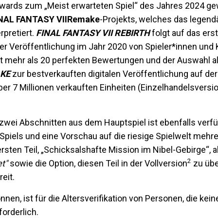
wards zum „Meist erwarteten Spiel“ des Jahres 2024 gew
NAL FANTASY VII
Remake
-Projekts, welches das legend
rpretiert.
FINAL FANTASY VII REBIRTH
folgt auf das erst
ner Veröffentlichung im Jahr 2020 von Spieler*innen und K
t mehr als 20 perfekten Bewertungen und der Auswahl al
AKE
zur bestverkauften digitalen Veröffentlichung auf der
er 7 Millionen verkauften Einheiten (Einzelhandelsversion 
 zwei Abschnitten aus dem Hauptspiel ist ebenfalls verf
s Spiels und eine Vorschau auf die riesige Spielwelt meh
ten Teil, „Schicksalshafte Mission im Nibel-Gebirge“, ab
2
t"
sowie die Option, diesen Teil in der Vollversion
zu übe
eit.
en, ist für die Altersverifikation von Personen, die kein
forderlich.