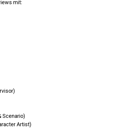
views mit:
visor)
& Scenario)
racter Artist)