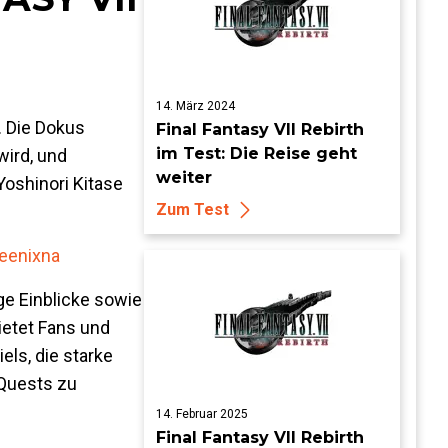
14. März 2024
. Die Dokus
Final Fantasy VII Rebirth
im Test: Die Reise geht
wird, und
weiter
Yoshinori Kitase
Zum Test
eenixna
ige Einblicke sowie
ietet Fans und
els, die starke
 Quests zu
14. Februar 2025
Final Fantasy VII Rebirth