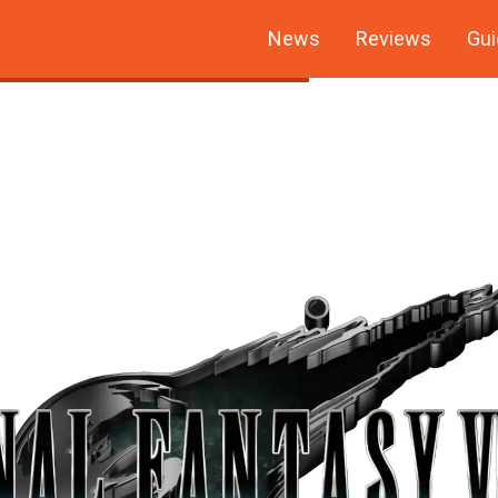
News
Reviews
Gui