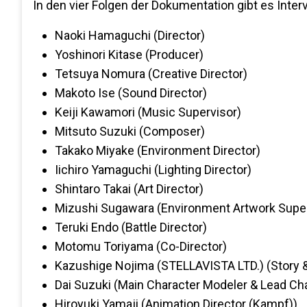
In den vier Folgen der Dokumentation gibt es Inter
Naoki Hamaguchi (Director)
Yoshinori Kitase (Producer)
Tetsuya Nomura (Creative Director)
Makoto Ise (Sound Director)
Keiji Kawamori (Music Supervisor)
Mitsuto Suzuki (Composer)
Takako Miyake (Environment Director)
Iichiro Yamaguchi (Lighting Director)
Shintaro Takai (Art Director)
Mizushi Sugawara (Environment Artwork Super
Teruki Endo (Battle Director)
Motomu Toriyama (Co-Director)
Kazushige Nojima (STELLAVISTA LTD.) (Story 
Dai Suzuki (Main Character Modeler & Lead Cha
Hiroyuki Yamaji (Animation Director (Kampf))