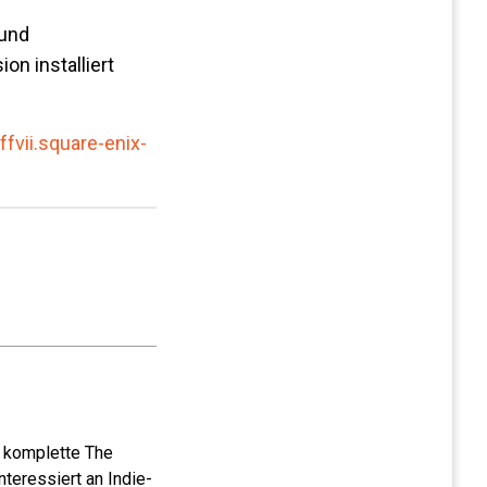
 und
on installiert
/ffvii.square-enix-
e komplette The
teressiert an Indie-