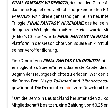
FINAL FANTASY VII REBIRTH
, das bei den Game A
das neue Kapitel des vielfach ausgezeichneten
FI
FANTASY VII
in drei eigenständigen Teilen neu inte
Trilogie,
FINAL FANTASY VII REMAKE
, das bei sei
der ganzen Welt gleichermaßen gefeiert wurde. Mi
„Editor’s Choice“ wurde
FINAL FANTASY VII REM
Plattform in der Geschichte von Square Enix, mit üb
seiner Veröffentlichung.
1
Eine Demo
von
FINAL FANTASY VII REBIRTH
mit
ermöglicht es Spieler*innen, das erste Kapitel de
Beginn der Hauptgeschichte zu erleben. Wer den ers
die Demo-Boni
"Kupo-Talisman"
und
"Überlebensse
gewünscht. Die Demo steht
hier
zum Download ber
1
Um die Demo in Deutschland herunterladen zu könn
Mitgliedschaft besitzen, eine Zahlung von €0,25 er