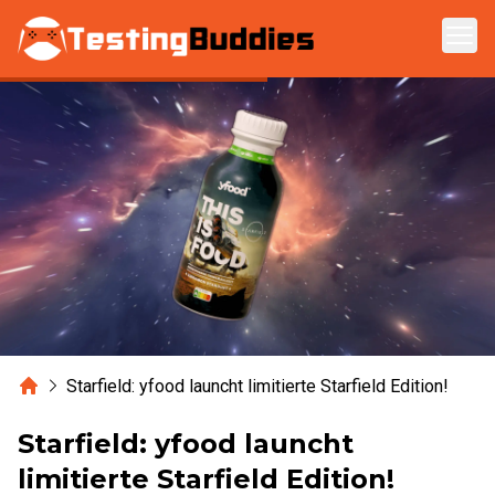
Zum Hauptinhalt springen
Home
Starfield: yfood launcht limitierte Starfield Edition!
Starfield: yfood launcht
limitierte Starfield Edition!