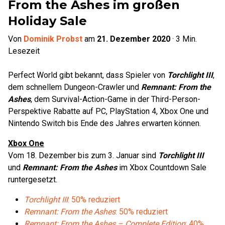
From the Ashes im großen
Holiday Sale
Von
Dominik Probst
am
21. Dezember 2020
·
3
Min.
Lesezeit
Perfect World gibt bekannt, dass Spieler von
Torchlight III
,
dem schnellem Dungeon-Crawler und
Remnant: From the
Ashes
, dem Survival-Action-Game in der Third-Person-
Perspektive Rabatte auf PC, PlayStation 4, Xbox One und
Nintendo Switch bis Ende des Jahres erwarten können.
Xbox One
Vom 18. Dezember bis zum 3. Januar sind
Torchlight III
und
Remnant: From the Ashes
im Xbox Countdown Sale
runtergesetzt.
Torchlight III
: 50% reduziert
Remnant: From the Ashes
: 50% reduziert
Remnant: From the Ashes – Complete Edition
: 40%