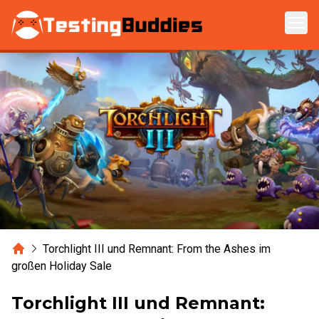
Zum Hauptinhalt springen
Home
Torchlight III und Remnant: From the Ashes im
großen Holiday Sale
Torchlight III und Remnant: