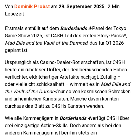
Von
Dominik Probst
am
29. September 2025
·
2
Min.
Lesezeit
Erstmals enthüllt auf dem
Borderlands 4
-
Panel der Tokyo
Game Show 2025, ist C4SH Teil des ersten Story-Packs*,
Mad Ellie and the Vault of the Damned
, das für Q1 2026
geplant ist.
Ursprünglich als Casino-Dealer-Bot erschaffen, ist C4SH
heute ein ruheloser Drifter, der den berauschenden Höhen
verfluchter, eldritchartiger Artefakte nachjagt. Zufällig –
oder vielleicht schicksalhaft – wimmelt es in
Mad Ellie and
the Vault of the Damned
nur so von kosmischen Schrecken
und unheimlichen Kuriositäten. Manche davon könnten
durchaus das Blatt zu C4SHs Gunsten wenden.
Wie alle Kammerjägern in
Borderlands 4
verfügt C4SH über
drei einzigartige Action-Skills. Doch anders als bei den
anderen Kammerjägern ist bei ihm stets ein