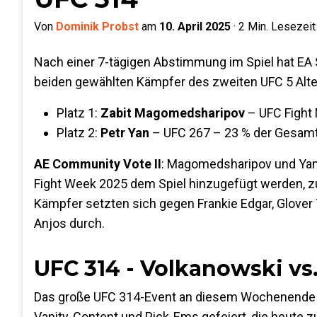
Von
Dominik Probst
am
10. April 2025
·
2
Min. Lesezeit
Nach einer 7-tägigen Abstimmung im Spiel hat EA
beiden gewählten Kämpfer des zweiten UFC 5 Alte
Platz 1:
Zabit Magomedsharipov
– UFC Fight
Platz 2:
Petr Yan
– UFC 267 – 23 % der Gesa
AE Community Vote II
: Magomedsharipov und Yan 
Fight Week 2025 dem Spiel hinzugefügt werden, z
Kämpfer setzten sich gegen Frankie Edgar, Glover
Anjos durch.
UFC 314 - Volkanowski vs
Das große UFC 314-Event an diesem Wochenende w
Vanity-Content und Pick-Ems gefeiert, die heute 