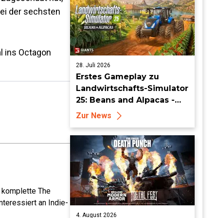
Bei der sechsten
l ins Octagon
28. Juli 2026
Erstes Gameplay zu
Landwirtschafts-Simulator
25: Beans and Alpacas -
Mehr auf FarmCon
Zur News
e komplette The
teressiert an Indie-
4. August 2026