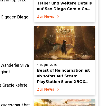
Trailer und weitere Details
auf San Diego Comic-Con
enthüllt
Zur News
1) gegen
Diego
Wanderlei Silva
4. August 2026
Beast of Reincarnation ist
ginnt.
ab sofort auf Steam,
PlayStation 5 und XBOX
 Gracie kehrte
Series X|S erhältlich
Zur News
 zugeschaut hat,