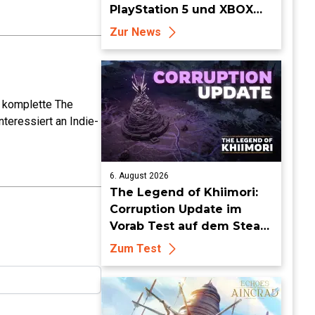
PlayStation 5 und XBOX
Series X|S erhältlich
Zur News
e komplette The
teressiert an Indie-
6. August 2026
The Legend of Khiimori:
Corruption Update im
Vorab Test auf dem Steam
Deck - Die Idylle bekommt
Zum Test
dunkle Risse