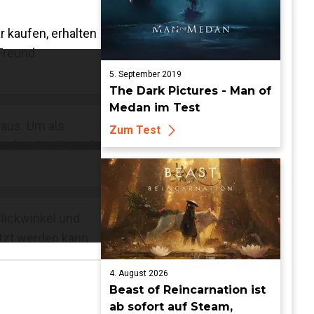
r kaufen, erhalten
 Freund
5. September 2019
The Dark Pictures - Man of
Medan im Test
raus. Um als
Zum Test
rden. Der Friend’s
Blickwinkel und
utzt werden kann
4. August 2026
Beast of Reincarnation ist
ab sofort auf Steam,