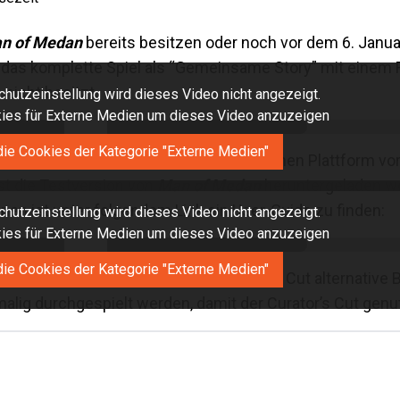
an of Medan
bereits besitzen oder noch vor dem 6. Janua
 das komplette Spiel als “Gemeinsame Story” mit einem
nicht besitzt.
hutzeinstellung wird dieses Video nicht angezeigt.
okies für Externe Medien um dieses Video anzuzeigen
die Cookies der Kategorie "Externe Medien"
C digital und setzt die Nutzung der gleichen Plattform vo
st die Testversion von
Man of Medan
heruntergeladen we
nnen ist unter folgendem Link ein User-Guide zu finden:
hutzeinstellung wird dieses Video nicht angezeigt.
okies für Externe Medien um dieses Video anzuzeigen
die Cookies der Kategorie "Externe Medien"
le Spieler kostenlos erhältliche Curator’s Cut alternative 
malig durchgespielt werden, damit der Curator’s Cut gen