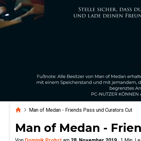
Home
Man of Medan - Friends Pass und Curators Cut
Man of Medan - Frien
Von
Dominik Probst
am
28. November 2019
·
1
Min. Le