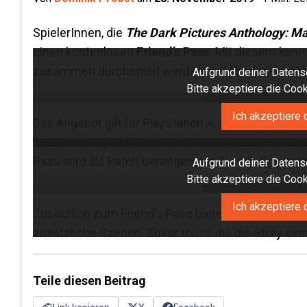
SpielerInnen, die
The Dark Pictures Anthology: M
einen kostenlosen
Friend’s Pass
. Mit diesem kann
zusammen durchspielt werden, der das Spiel noch 
Aufgrund deiner Datensc
Bitte akzeptiere die Co
Ich akzeptiere 
Das Angebot gilt für PlayStation 4, Xbox One und P
Freund das Spiel spielen zu können, muss zunäch
Pass wird als Patch bereitgestellt. Für PC-SpielerI
Aufgrund deiner Datensc
Bitte akzeptiere die Co
Ich akzeptiere 
Zusätzlich zum Friend’s Pass bietet der jetzt für al
zusätzliche Szenen. Zuvor muss die die Story ein
Teile diesen Beitrag