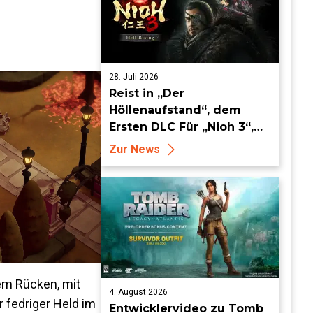
28. Juli 2026
Reist in „Der
Höllenaufstand“, dem
Ersten DLC Für „Nioh 3“,
ab dem 19. August in die
Zur News
Keian-Ära!
em Rücken, mit
4. August 2026
 fedriger Held im
Entwicklervideo zu Tomb