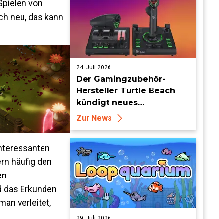
Spielen von
ch neu, das kann
24. Juli 2026
Der Gamingzubehör-
Hersteller Turtle Beach
kündigt neues
Flugsimulationszubehör
Zur News
an
interessanten
ern häufig den
en
rd das Erkunden
an verleitet,
29. Juli 2026