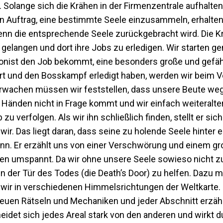
olange sich die Krähen in der Firmenzentrale aufhalten, 
n Auftrag, eine bestimmte Seele einzusammeln, erhalten,
wenn die entsprechende Seele zurückgebracht wird. Die 
 gelangen und dort ihre Jobs zu erledigen. Wir starten g
onist den Job bekommt, eine besonders große und gefäh
t und den Bosskampf erledigt haben, werden wir beim V
rwachen müssen wir feststellen, dass unsere Beute weg i
Händen nicht in Frage kommt und wir einfach weiteralter
u verfolgen. Als wir ihn schließlich finden, stellt er sic
r. Das liegt daran, dass seine zu holende Seele hinter ein
ann. Er erzählt uns von einer Verschwörung und einem g
en umspannt. Da wir ohne unsere Seele sowieso nicht 
 der Tür des Todes (die Death’s Door) zu helfen. Dazu 
 wir in verschiedenen Himmelsrichtungen der Weltkarte.
 neuen Rätseln und Mechaniken und jeder Abschnitt erzähl
det sich jedes Areal stark von den anderen und wirkt d