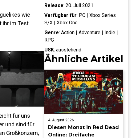
Release
:
20. Juli 2021
guelikes wie
Verfügbar für
:
PC | Xbox Series
S/X | Xbox One
ihr im Test.
Genre
:
Action | Adventure | Indie |
RPG
USK
:
ausstehend
Ähnliche Artikel
eicht für uns
4. August 2026
r und sind für
Diesen Monat in Red Dead
en Großkonzern,
Online: Dreifache