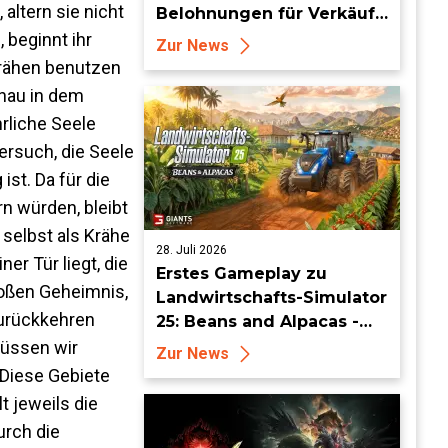
altern sie nicht
Belohnungen für Verkäufe
von Sammlersätzen und
 beginnt ihr
Zur News
das Entdecken von
Krähen benutzen
Sammlerstücken, in
enau in dem
Telegramm-Missionen
rliche Seele
und mehr
ersuch, die Seele
st. Da für die
n würden, bleibt
h selbst als Krähe
28. Juli 2026
er Tür liegt, die
Erstes Gameplay zu
roßen Geheimnis,
Landwirtschafts-Simulator
zurückkehren
25: Beans and Alpacas -
Mehr auf FarmCon
müssen wir
Zur News
 Diese Gebiete
t jeweils die
urch die