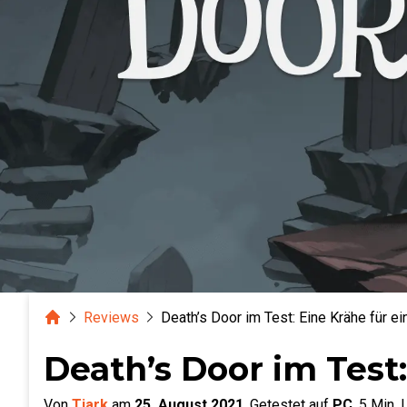
Home
Reviews
Death’s Door im Test: Eine Krähe für e
Death’s Door im Test:
Von
Tjark
am
25. August 2021
.
Getestet auf
PC
.
5
Min. 