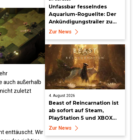
Unfassbar fesselndes
Aquarium-Roguelite: Der
Ankündigungstrailer zu
Loopquarium
Zur News
ehr
e auch außerhalb
nicht zuletzt
4. August 2026
Beast of Reincarnation ist
ab sofort auf Steam,
PlayStation 5 und XBOX
Series X|S erhältlich
Zur News
ht enttäuscht. Wir