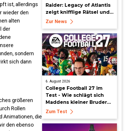
 ist, allerdings
Raider: Legacy of Atlantis
r wieder den
zeigt knifflige Rätsel und
tückische Fallen
nen alten
Zur News
l der
edene
unsere
bunden, sondern
rkt sich dann
6. August 2026
College Football 27 im
Test - Wie schlägt sich
aches größeren
Maddens kleiner Bruder
urch Rollen
dieses Jahr?
Zum Test
d Animationen, die
 wir den ebenso