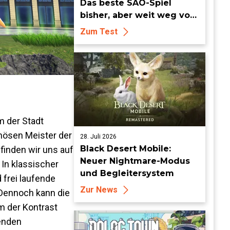
Das beste SAO-Spiel
bisher, aber weit weg vom
Meisterwerk
Zum Test
m der Stadt
inösen Meister der
28. Juli 2026
Black Desert Mobile:
finden wir uns auf
Neuer Nightmare-Modus
 In klassischer
und Begleitersystem
frei laufende
Zur News
 Dennoch kann die
m der Kontrast
enden