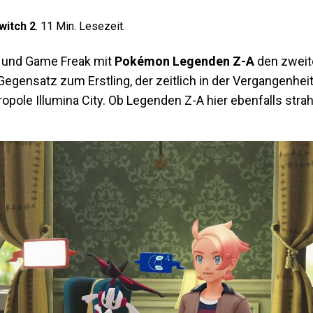
witch 2
.
11
Min. Lesezeit.
 und Game Freak mit
Pokémon Legenden Z-A
den zweite
 Gegensatz zum Erstling, der zeitlich in der Vergangenhei
ropole Illumina City. Ob Legenden Z-A hier ebenfalls stra