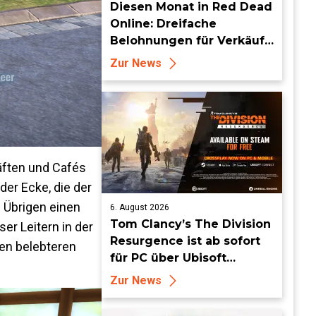
Diesen Monat in Red Dead
Online: Dreifache
Belohnungen für Verkäufe
von Sammlersätzen und
Zur News
das Entdecken von
Sammlerstücken, in
Telegramm-Missionen
und mehr
äften und Cafés
r Ecke, die der
m Übrigen einen
6. August 2026
Tom Clancy’s The Division
er Leitern in der
Resurgence ist ab sofort
den belebteren
für PC über Ubisoft
Connect und Steam
Zur News
erhältlich