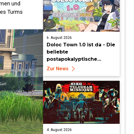
ernen und
 des Turms
6. August 2026
Doloc Town 1.0 ist da - Die
beliebte
postapokalyptische
Farming-Simulation
Zur News
verlässt heute den Early
Access
4. August 2026