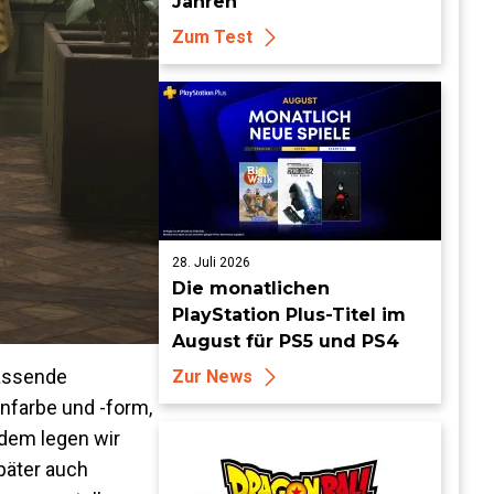
Jahren
Zum Test
28. Juli 2026
Die monatlichen
PlayStation Plus-Titel im
August für PS5 und PS4
passende
Zur News
enfarbe und -form,
dem legen wir
päter auch