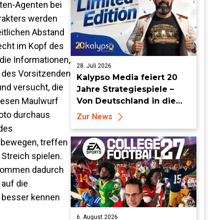
uten-Agenten bei
rakters werden
eitlichen Abstand
lecht im Kopf des
die Informationen,
28. Juli 2026
ng des Vorsitzenden
Kalypso Media feiert 20
nd versucht, die
Jahre Strategiespiele –
diesen Maulwurf
Von Deutschland in die
Welt
boto durchaus
Zur News
 des
 bewegen, treffen
Streich spielen.
d kommen dadurch
auf die
se besser kennen
6. August 2026