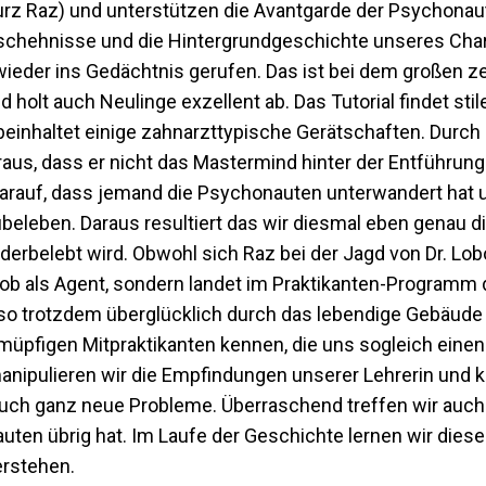
 kurz Raz) und unterstützen die Avantgarde der Psychona
Geschehnisse und die Hintergrundgeschichte unseres Cha
r wieder ins Gedächtnis gerufen. Das ist bei dem großen z
holt auch Neulinge exzellent ab. Das Tutorial findet sti
beinhaltet einige zahnarzttypische Gerätschaften. Durch 
 heraus, dass er nicht das Mastermind hinter der Entführu
darauf, dass jemand die Psychonauten unterwandert hat u
beleben. Daraus resultiert das wir diesmal eben genau 
erbelebt wird. Obwohl sich Raz bei der Jagd von Dr. Lo
n Job als Agent, sondern landet im Praktikanten-Programm
so trotzdem überglücklich durch das lebendige Gebäude
müpfigen Mitpraktikanten kennen, die uns sogleich einen 
anipulieren wir die Empfindungen unserer Lehrerin un
uch ganz neue Probleme. Überraschend treffen wir auch 
auten übrig hat. Im Laufe der Geschichte lernen wir die
erstehen.