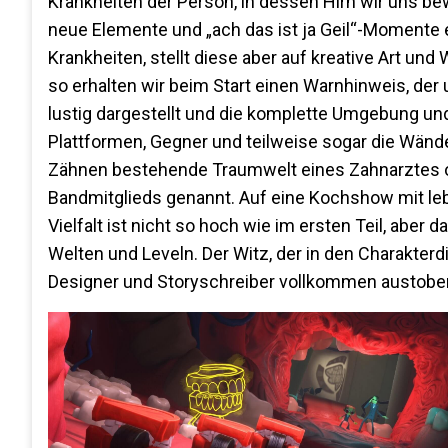
Krankheiten der Person, in dessen Hirn wir uns be
neue Elemente und „ach das ist ja Geil“-Momente e
Krankheiten, stellt diese aber auf kreative Art un
so erhalten wir beim Start einen Warnhinweis, der
lustig dargestellt und die komplette Umgebung und
Plattformen, Gegner und teilweise sogar die Wände
Zähnen bestehende Traumwelt eines Zahnarztes oder
Bandmitglieds genannt. Auf eine Kochshow mit lebe
Vielfalt ist nicht so hoch wie im ersten Teil, aber 
Welten und Leveln. Der Witz, der in den Charakterd
Designer und Storyschreiber vollkommen austobe