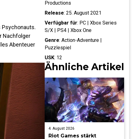
Productions
Release
:
25. August 2021
Verfügbar für
:
PC | Xbox Series
s Psychonauts.
S/X | PS4 | Xbox One
er Nachfolger
Genre
:
Action-Adventure |
olles Abenteuer
Puzzlespiel
USK
:
12
Ähnliche Artikel
4. August 2026
Riot Games stärkt