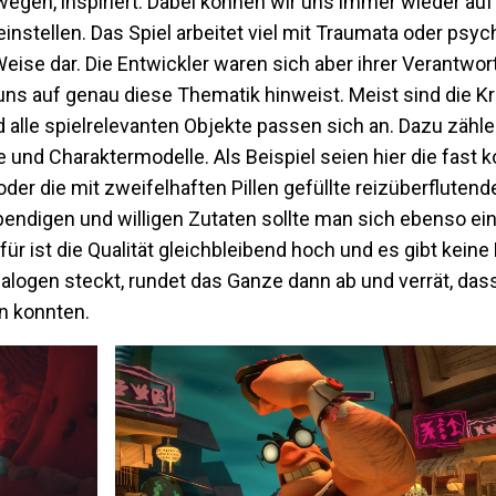
wegen, inspiriert. Dabei können wir uns immer wieder au
instellen. Das Spiel arbeitet viel mit Traumata oder psy
d Weise dar. Die Entwickler waren sich aber ihrer Verantw
 uns auf genau diese Thematik hinweist. Meist sind die K
 alle spielrelevanten Objekte passen sich an. Dazu zähl
 und Charaktermodelle. Als Beispiel seien hier die fast 
 die mit zweifelhaften Pillen gefüllte reizüberflutende
ndigen und willigen Zutaten sollte man sich ebenso eins
dafür ist die Qualität gleichbleibend hoch und es gibt keine
ialogen steckt, rundet das Ganze dann ab und verrät, dass
n konnten.