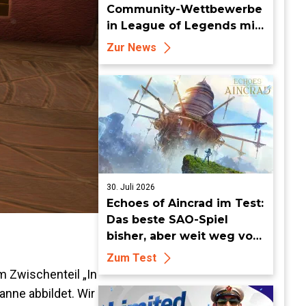
Community-Wettbewerbe
in League of Legends mit
neuen Organized-Play-
Zur News
Updates
30. Juli 2026
Echoes of Aincrad im Test:
Das beste SAO-Spiel
bisher, aber weit weg vom
Meisterwerk
Zum Test
m Zwischenteil „In
nne abbildet. Wir