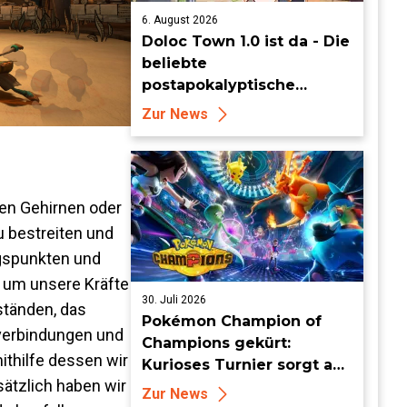
6. August 2026
Doloc Town 1.0 ist da - Die
beliebte
postapokalyptische
Farming-Simulation
Zur News
verlässt heute den Early
Access
nen Gehirnen oder
 bestreiten und
ngspunkten und
 um unsere Kräfte
30. Juli 2026
ständen, das
Pokémon Champion of
nverbindungen und
Champions gekürt:
ithilfe dessen wir
Kurioses Turnier sorgt auf
sätzlich haben wir
Londoner Bühne für
Zur News