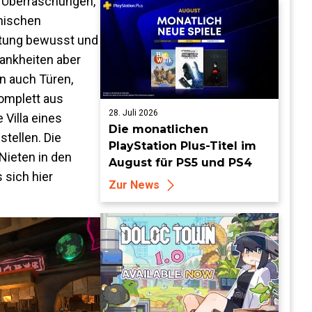
f Überraschungen,
chischen
ortung bewusst und
rankheiten aber
en auch Türen,
komplett aus
28. Juli 2026
 Villa eines
Die monatlichen
tellen. Die
PlayStation Plus-Titel im
 Nieten in den
August für PS5 und PS4
 sich hier
Zur News