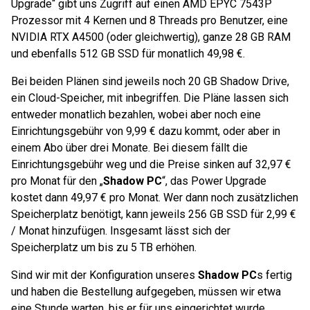
Upgrade“ gibt uns Zugriff auf einen AMD EPYC 7543P
Prozessor mit 4 Kernen und 8 Threads pro Benutzer, eine
NVIDIA RTX A4500 (oder gleichwertig), ganze 28 GB RAM
und ebenfalls 512 GB SSD für monatlich 49,98 €.
Bei beiden Plänen sind jeweils noch 20 GB Shadow Drive,
ein Cloud-Speicher, mit inbegriffen. Die Pläne lassen sich
entweder monatlich bezahlen, wobei aber noch eine
Einrichtungsgebühr von 9,99 € dazu kommt, oder aber in
einem Abo über drei Monate. Bei diesem fällt die
Einrichtungsgebühr weg und die Preise sinken auf 32,97 €
pro Monat für den „
Shadow PC
“, das Power Upgrade
kostet dann 49,97 € pro Monat. Wer dann noch zusätzlichen
Speicherplatz benötigt, kann jeweils 256 GB SSD für 2,99 €
/ Monat hinzufügen. Insgesamt lässt sich der
Speicherplatz um bis zu 5 TB erhöhen.
Sind wir mit der Konfiguration unseres
Shadow PC
s fertig
und haben die Bestellung aufgegeben, müssen wir etwa
eine Stunde warten, bis er für uns eingerichtet wurde.