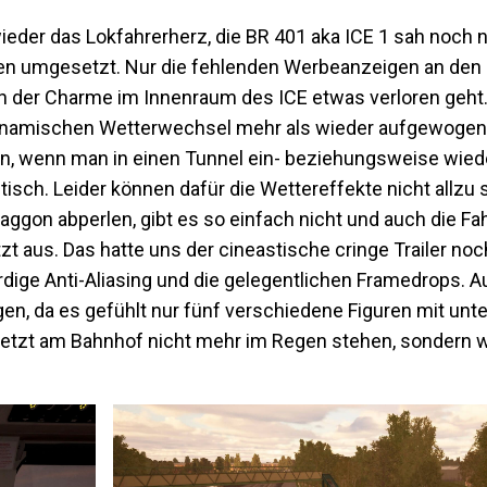
ieder das Lokfahrerherz, die BR 401 aka ICE 1 sah noch n
den umgesetzt. Nur die fehlenden Werbeanzeigen an den
 der Charme im Innenraum des ICE etwas verloren geht.
namischen Wetterwechsel mehr als wieder aufgewogen.
, wenn man in einen Tunnel ein- beziehungsweise wiede
istisch. Leider können dafür die Wettereffekte nicht allzu
ggon abperlen, gibt es so einfach nicht und auch die Fa
zt aus. Das hatte uns der cineastische cringe Trailer no
dige Anti-Aliasing und die gelegentlichen Framedrops. 
, da es gefühlt nur fünf verschiedene Figuren mit unte
jetzt am Bahnhof nicht mehr im Regen stehen, sondern 