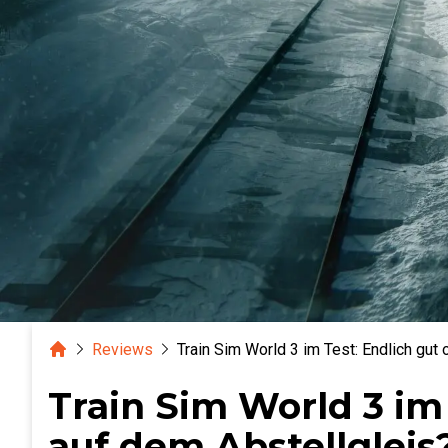
Home
Reviews
Train Sim World 3 im Test: Endlich gut
Train Sim World 3 im
auf dem Abstellgleis