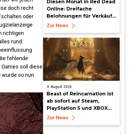
Diesen Monat in Red Dead
ise doch recht
Online: Dreifache
fschalten oder
Belohnungen für Verkäufe
von Sammlersätzen und
Zugzielanzeige
Zur News
das Entdecken von
 richtigen
Sammlerstücken, in
lles rund:
Telegramm-Missionen
gbeeinflussung
und mehr
 die fehlende
l Games soll diese
3 wurde so nun
4. August 2026
Beast of Reincarnation ist
ab sofort auf Steam,
PlayStation 5 und XBOX
Series X|S erhältlich
Zur News