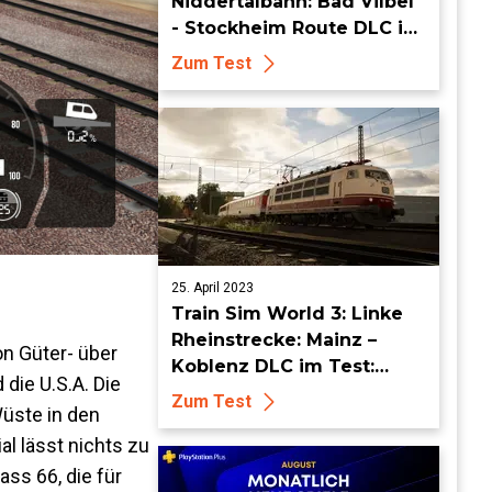
Niddertalbahn: Bad Vilbel
- Stockheim Route DLC im
Test: Gemächlich durch
Zum Test
die 90er
25. April 2023
Train Sim World 3: Linke
Rheinstrecke: Mainz –
on Güter- über
Koblenz DLC im Test:
 die U.S.A. Die
Vorbei am Rhein
Zum Test
Wüste in den
l lässt nichts zu
ass 66, die für