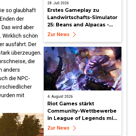
28. Juli 2026
ie so glaubhaft
Erstes Gameplay zu
Landwirtschafts-Simulator
 Enden der
25: Beans and Alpacas -
 Das wird aber
Mehr auf FarmCon
Zur News
 Wirklich schön
r ausfährt. Der
 stark überzeugen.
hrschneise, die
ch anders
Auch die NPC-
rschiedlicher
wurden mit
4. August 2026
Riot Games stärkt
Community-Wettbewerbe
in League of Legends mit
neuen Organized-Play-
Zur News
Updates