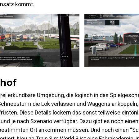
Einsatz kommt.
hof
frei erkundbare Umgebung, die logisch in das Spielgesche
 Schneesturm die Lok verlassen und Waggons ankoppeln
rüsten. Diese Details lockern das sonst teilweise eintö
und je nach Szenario verfügbar. Dazu gibt es noch eine
m bestimmten Ort ankommen müssen. Und noch einen “Sch
rtiert. Neu ab Train Sim World 3 ist eine Fahrakademie, i