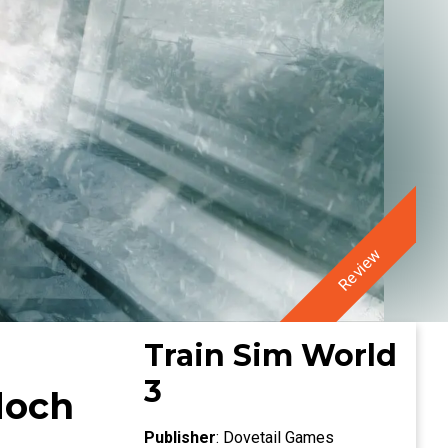
Review
Train Sim World
3
doch
Publisher
:
Dovetail Games