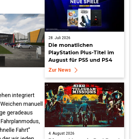
28. Juli 2026
Die monatlichen
PlayStation Plus-Titel im
August für PS5 und PS4
Zur News
hen integriert
, Weichen manuell
nige geradeaus
n Fahrplanmodus,
nelle Fahrt”
4. August 2026
n der wir jeden