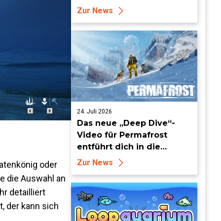
ab dem 19. August in die
Zur News
Keian-Ära!
24. Juli 2026
Das neue „Deep Dive“-
Video für Permafrost
entführt dich in die
erbarmungslose weiße
Zur News
ratenkönig oder
Hölle
de die Auswahl an
 detailliert
, der kann sich