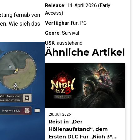
Release
:
14. April 2026 (Early
Access)
etting fernab von
Verfügbar für
:
PC
ben. Wie sich das
Genre
:
Survival
USK
:
ausstehend
Ähnliche Artikel
28. Juli 2026
Reist in „Der
Höllenaufstand“, dem
Ersten DLC Für „Nioh 3“,