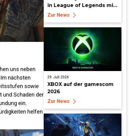
in League of Legends mit
neuen Organized-Play-
Zur News
Updates
tehen uns neben
. Im nächsten
29. Juli 2026
XBOX auf der gamescom
eitsstufen sowie
2026
it und Schaden der
Zur News
undung ein.
ürdigkeiten helfen