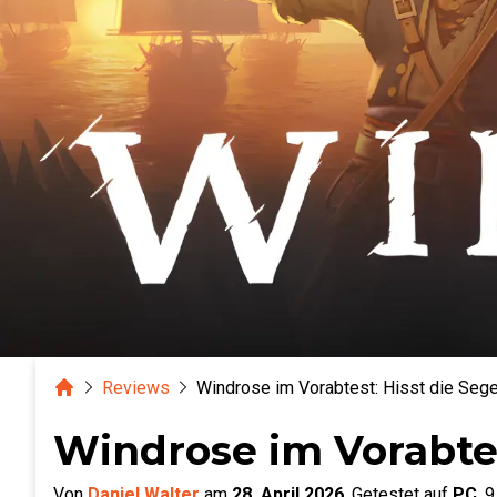
Home
Reviews
Windrose im Vorabtest: Hisst die Seg
Windrose im Vorabtes
Von
Daniel Walter
am
28. April 2026
.
Getestet auf
PC
.
9