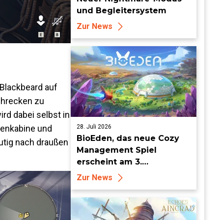
und Begleitersystem
Zur News
 Blackbeard auf
Schrecken zu
ird dabei selbst in
ttenkabine und
28. Juli 2026
BioEden, das neue Cozy
utig nach draußen
Management Spiel
erscheint am 3.
September für PS5, Xbox
Zur News
Series, Nintendo Switch 2
und Steam