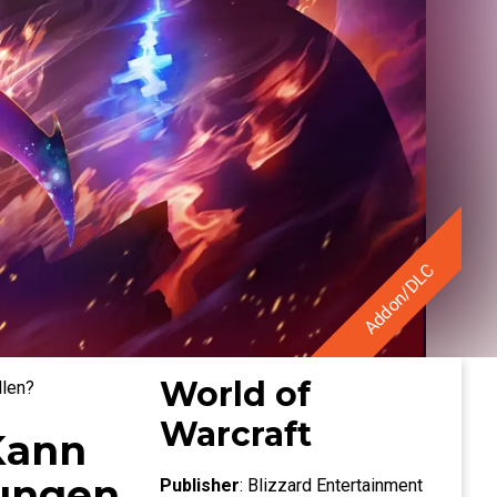
Addon/DLC
World of
llen?
Warcraft
Kann
tungen
Publisher
:
Blizzard Entertainment