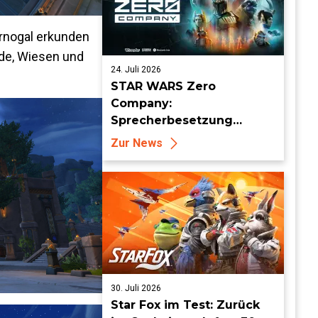
rnogal erkunden
nde, Wiesen und
24. Juli 2026
STAR WARS Zero
Company:
Sprecherbesetzung
enthüllt und Auftritt auf
Zur News
der San Diego Comic Con
angekündigt
30. Juli 2026
Star Fox im Test: Zurück