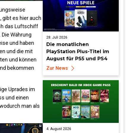
ehungsweise
gibt es hier auch
 das Luftschiff
. Die Währung
28. Juli 2026
weise und haben
Die monatlichen
en und die mit
PlayStation Plus-Titel im
August für PS5 und PS4
eiten und können
t und bekommen
Zur News
lige Uprades im
ss und einen
, wodurch man als
4. August 2026