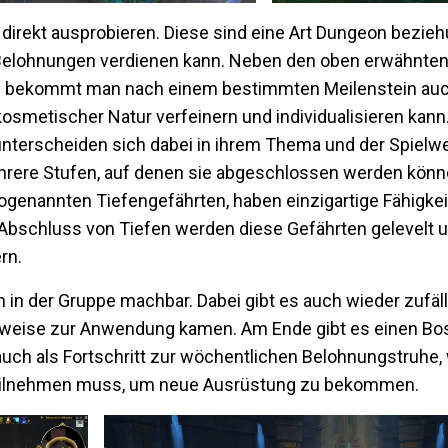
h direkt ausprobieren. Diese sind eine Art Dungeon bezi
elohnungen verdienen kann. Neben den oben erwähnten, 
h bekommt man nach einem bestimmten Meilenstein auch
smetischer Natur verfeinern und individualisieren kann
se unterscheiden sich dabei in ihrem Thema und der Spiel
 mehrere Stufen, auf denen sie abgeschlossen werden könn
sogenannten Tiefengefährten, haben einzigartige Fähigk
Abschluss von Tiefen werden diese Gefährten gelevel
rn.
ch in der Gruppe machbar. Dabei gibt es auch wieder zufäl
teilweise zur Anwendung kamen. Am Ende gibt es einen Bo
auch als Fortschritt zur wöchentlichen Belohnungstruhe
 teilnehmen muss, um neue Ausrüstung zu bekommen.