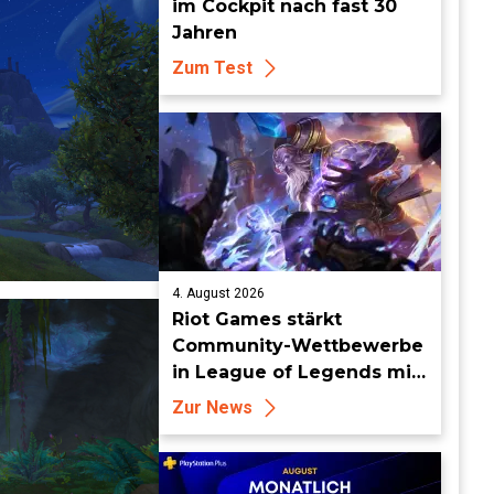
im Cockpit nach fast 30
Jahren
Zum Test
4. August 2026
Riot Games stärkt
Community-Wettbewerbe
in League of Legends mit
neuen Organized-Play-
Zur News
Updates