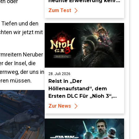
neunte Erweiterung kehrt
oth oder
zurück zu alten Wurzeln,
Zum Test
aber wagt auch viele neue
Schritte.
e Tiefen und den
ten wir jetzt mit
rmreitern Neruber
 der Insel, die
ernweg, der uns in
28. Juli 2026
ieren müssen.
Reist in „Der
Höllenaufstand“, dem
Ersten DLC Für „Nioh 3“,
ab dem 19. August in die
Zur News
Keian-Ära!