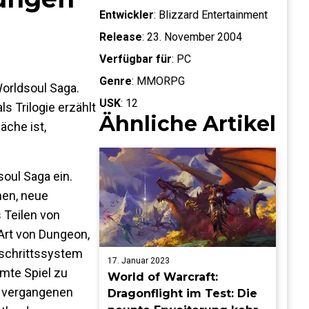
Entwickler
:
Blizzard Entertainment
Release
:
23. November 2004
Verfügbar für
:
PC
Genre
:
MMORPG
Worldsoul Saga.
USK
:
12
s Trilogie erzählt
Ähnliche Artikel
äche ist,
soul Saga ein.
nen, neue
 Teilen von
Art von Dungeon,
tschrittssystem
17. Januar 2023
amte Spiel zu
World of Warcraft:
it vergangenen
Dragonflight im Test: Die