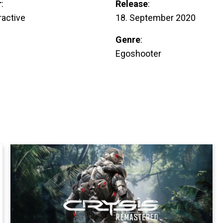
r
:
Release
:
ractive
18. September 2020
Genre
:
Egoshooter