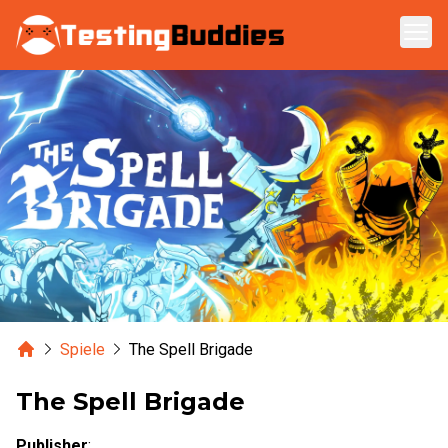
Zum Hauptinhalt springen
Home
Spiele
The Spell Brigade
The Spell Brigade
Publisher
: