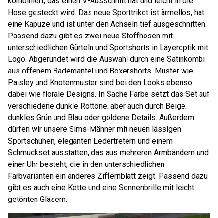
kombiniert, das einen V-Ausschnitt hat und leicht in die
Hose gesteckt wird. Das neue Sporttrikot ist ärmellos, hat
eine Kapuze und ist unter den Achseln tief ausgeschnitten.
Passend dazu gibt es zwei neue Stoffhosen mit
unterschiedlichen Gürteln und Sportshorts in Layeroptik mit
Logo. Abgerundet wird die Auswahl durch eine Satinkombi
aus offenem Bademantel und Boxershorts. Muster wie
Paisley und Knotenmuster sind bei den Looks ebenso
dabei wie florale Designs. In Sache Farbe setzt das Set auf
verschiedene dunkle Rottöne, aber auch durch Beige,
dunkles Grün und Blau oder goldene Details. Außerdem
dürfen wir unsere Sims-Männer mit neuen lässigen
Sportschuhen, eleganten Ledertretern und einem
Schmuckset ausstatten, das aus mehreren Armbändern und
einer Uhr besteht, die in den unterschiedlichen
Farbvarianten ein anderes Ziffernblatt zeigt. Passend dazu
gibt es auch eine Kette und eine Sonnenbrille mit leicht
getönten Gläsern.