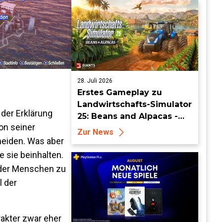
28. Juli 2026
Erstes Gameplay zu
Landwirtschafts-Simulator
 der Erklärung
25: Beans and Alpacas -
on seiner
Mehr auf FarmCon
Zur News
meiden. Was aber
e sie beinhalten.
e der Menschen zu
l der
rakter zwar eher