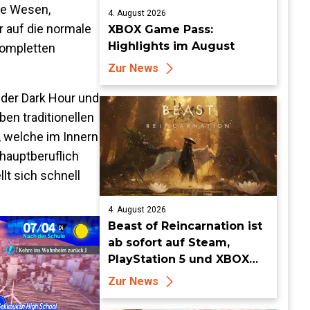
ke Wesen,
4. August 2026
r auf die normale
XBOX Game Pass:
Highlights im August
 kompletten
Zur News
 der Dark Hour und
en traditionellen
 welche im Innern
hauptberuflich
lt sich schnell
4. August 2026
Beast of Reincarnation ist
ab sofort auf Steam,
PlayStation 5 und XBOX
Series X|S erhältlich
Zur News