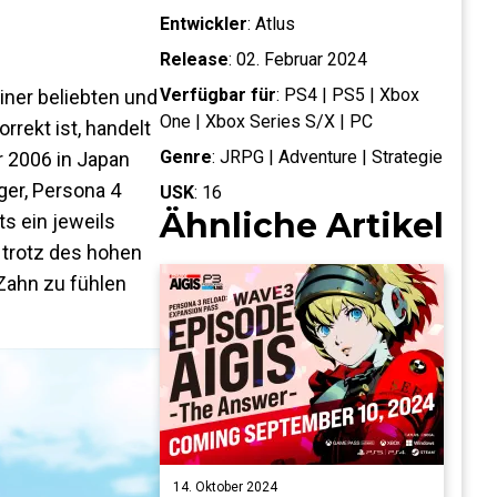
Entwickler
:
Atlus
Release
:
02. Februar 2024
Verfügbar für
:
PS4 | PS5 | Xbox
iner beliebten und
One | Xbox Series S/X | PC
rekt ist, handelt
Genre
:
JRPG | Adventure | Strategie
r 2006 in Japan
er, Persona 4
USK
:
16
Ähnliche Artikel
s ein jeweils
 trotz des hohen
 Zahn zu fühlen
14. Oktober 2024