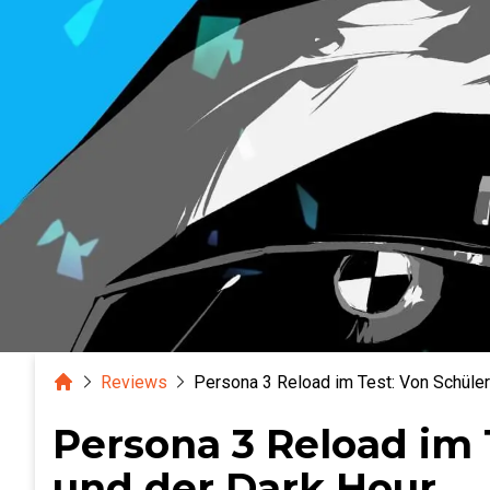
Home
Reviews
Persona 3 Reload im Test: Von Schüler
Persona 3 Reload im 
und der Dark Hour