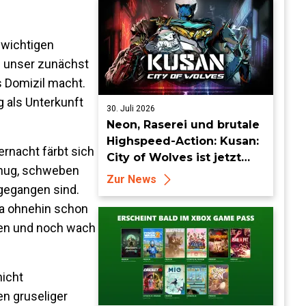
ewichtigen
m unser zunächst
s Domizil macht.
 als Unterkunft
30. Juli 2026
Neon, Raserei und brutale
Highspeed-Action: Kusan:
rnacht färbt sich
City of Wolves ist jetzt
genug, schweben
erhältlich!
Zur News
hgegangen sind.
 ja ohnehin schon
nden und noch wach
nicht
n gruseliger