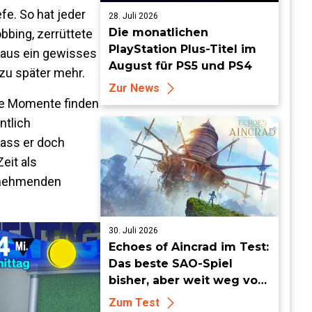
fe. So hat jeder
28. Juli 2026
Die monatlichen
bbing, zerrüttete
PlayStation Plus-Titel im
haus ein gewisses
August für PS5 und PS4
zu später mehr.
Zur News
ere Momente finden
ntlich
dass er doch
eit als
zunehmenden
30. Juli 2026
Echoes of Aincrad im Test:
Das beste SAO-Spiel
bisher, aber weit weg vom
Meisterwerk
Zum Test