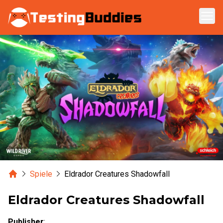
Zum Hauptinhalt springen
Home
Spiele
Eldrador Creatures Shadowfall
Eldrador Creatures Shadowfall
Publisher
: