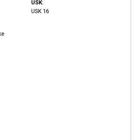
USK
:
USK 16
ke