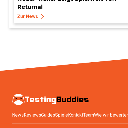
Returnal
Zur News
News
Reviews
Guides
Spiele
Kontakt
Team
Wie wir bewerte