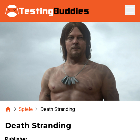
Zum Hauptinhalt springen
Home
Spiele
Death Stranding
Death Stranding
Publisher
: