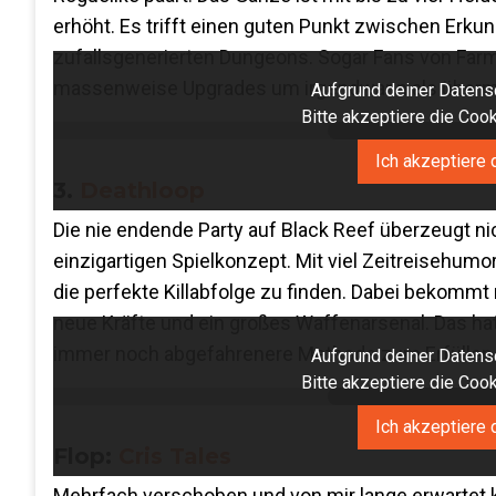
erhöht. Es trifft einen guten Punkt zwischen Er
zufallsgenerierten Dungeons. Sogar Fans von Farmi
massenweise Upgrades um irgendwann als übermä
Aufgrund deiner Datensc
Bitte akzeptiere die Co
Ich akzeptiere 
3.
Deathloop
Die nie endende Party auf Black Reef überzeugt n
einzigartigen Spielkonzept. Mit viel Zeitreisehu
die perfekte Killabfolge zu finden. Dabei bekomm
neue Kräfte und ein großes Waffenarsenal. Das hat
immer noch abgefahrenere Methode zum Erfüllen d
Aufgrund deiner Datensc
Bitte akzeptiere die Co
Ich akzeptiere 
Flop:
Cris Tales
Mehrfach verschoben und von mir lange erwartet kon