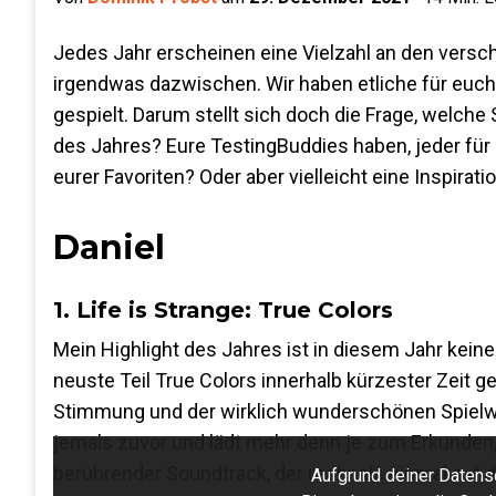
Jedes Jahr erscheinen eine Vielzahl an den versch
irgendwas dazwischen. Wir haben etliche für euch d
gespielt. Darum stellt sich doch die Frage, welch
des Jahres? Eure TestingBuddies haben, jeder für si
eurer Favoriten? Oder aber vielleicht eine Inspirat
Daniel
1. Life is Strange: True Colors
Mein Highlight des Jahres ist in diesem Jahr keine
neuste Teil True Colors innerhalb kürzester Zeit 
Stimmung und der wirklich wunderschönen Spielwe
jemals zuvor und lädt mehr denn je zum Erkunden,
berührender Soundtrack, der mehr als einmal auf d
Aufgrund deiner Datensc