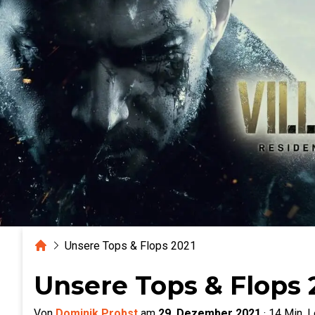
Home
Unsere Tops & Flops 2021
Unsere Tops & Flops 
Von
Dominik Probst
am
29. Dezember 2021
·
14
Min. L