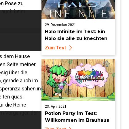
ten Pose zu
s auch beim
29. Dezember 2021
Halo Infinite im Test: Ein
Halo sie alle zu knechten
Zum Test
aus dem Hause
ren Seite meiner
esig über die
h, gerade auch im
speranza sahen in
elten quasi
ür die Reihe
23. April 2021
um Vorgänger, der
Potion Party im Test:
Willkommen im Brauhaus