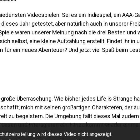
iedensten Videospielen. Sei es ein Indiespiel, ein AAA-
ieses Jahr getestet, aber natürlich auch in unserer Freiz
e Spiele waren unserer Meinung nach die drei Besten und 
ch selbst, eine kleine Aufzählung erstellt. Findet ihr in 
ion für ein neues Abenteuer? Und jetzt viel Spaß beim Les
 große Überraschung. Wie bisher jedes Life is Strange ha
geschafft, mich mit seinen großartigen Charakteren, der 
lt zu begeistern. Die Umgebung fällt dieses Mal zudem 
 Lesen und Interagieren ein. Hinzu kommt wieder einmal 
ie Tränendrüse drückt.
hutzeinstellung wird dieses Video nicht angezeigt.