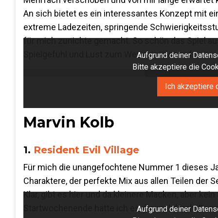
An sich bietet es ein interessantes Konzept mit e
extreme Ladezeiten, springende Schwierigkeitsst
für mich zunichte gemacht. So schön das Spiel au
Spielgefühl und Lust zum Weiterspielen auf.
Aufgrund deiner Datensc
Bitte akzeptiere die Co
Ich akzeptiere 
Marvin Kolb
1.
Resident Evil Village
Für mich die unangefochtene Nummer 1 dieses Jahr: 
Charaktere, der perfekte Mix aus allen Teilen der 
Klar, gibt es hier und da kleinere Macken, aber kei
Startwochenende hatte ich es dreimal durch. Das sc
Aufgrund deiner Datensc