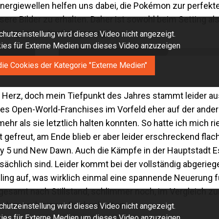
Energiewellen helfen uns dabei, die Pokémon zur perfek
ere Bilder zu erhalten. Daher ist sowohl beim Setting al
Langzeitmotivation gesorgt.
hutzeinstellung wird dieses Video nicht angezeigt.
okies für Externe Medien um dieses Video anzuzeigen
die Cookies der Kategorie "Externe Medien"
as Herz, doch mein Tiefpunkt des Jahres stammt leider 
 des Open-World-Franchises im Vorfeld eher auf der ande
mehr als sie letztlich halten konnten. So hatte ich mich ri
gefreut, am Ende blieb er aber leider erschreckend flac
ry 5 und New Dawn. Auch die Kämpfe in der Hauptstadt E
tsächlich sind. Leider kommt bei der vollständig abgerieg
ling auf, was wirklich einmal eine spannende Neuerung f
sgesamt nach Stillstand, schlimmer noch, im Vergleich z
 eher nach einem Rückschritt an.
hutzeinstellung wird dieses Video nicht angezeigt.
okies für Externe Medien um dieses Video anzuzeigen