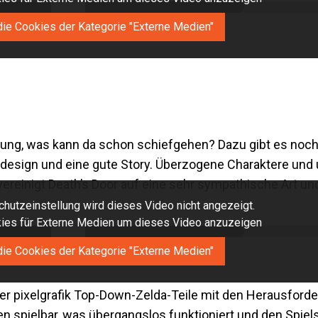
die Cookies der Kategorie "Externe Medien"
llung, was kann da schon schiefgehen? Dazu gibt es noch
design und eine gute Story. Überzogene Charaktere un
 vereinigt Death’s Door auf eine sehr sympathische Art u
hutzeinstellung wird dieses Video nicht angezeigt.
okies für Externe Medien um dieses Video anzuzeigen
die Cookies der Kategorie "Externe Medien"
 der pixelgrafik Top-Down-Zelda-Teile mit den Herausford
den spielbar, was übergangslos funktioniert und den Spiel