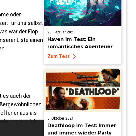
Game oder
eit für uns selbst
was war der Flop
20. Februar 2021
Haven im Test: Ein
unserer Liste einen
romantisches Abenteuer
en.
Zum Test
t es auch der
außergewöhnlichen
offener aus als
5. Oktober 2021
ein unglaublich
Deathloop im Test: Immer
und immer wieder Party