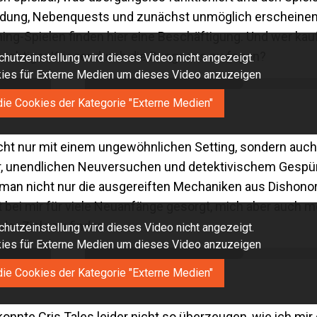
kundung, Nebenquests und zunächst unmöglich erscheine
ng-Spielen finden hier eine Beschäftigung. Und wer kauf
chtiger Krieger durch die Dungeons zu fegen?
hutzeinstellung wird dieses Video nicht angezeigt.
okies für Externe Medien um dieses Video anzuzeigen
die Cookies der Kategorie "Externe Medien"
icht nur mit einem ungewöhnlichen Setting, sondern auc
mor, unendlichen Neuversuchen und detektivischem Gespü
t man nicht nur die ausgereiften Mechaniken aus Dishon
 bei mir für viele Neuanfänge gesorgt, mich aber auch mo
er Ziele zu finden.
hutzeinstellung wird dieses Video nicht angezeigt.
okies für Externe Medien um dieses Video anzuzeigen
die Cookies der Kategorie "Externe Medien"
nte Cris Tales leider nicht so überzeugen, wie ich mir d