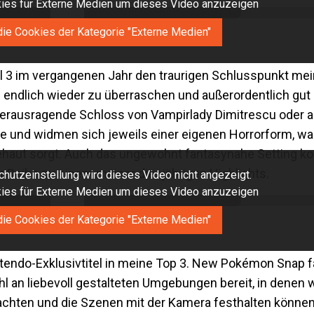
okies für Externe Medien um dieses Video anzuzeigen
die Cookies der Kategorie "Externe Medien"
l 3 im vergangenen Jahr den traurigen Schlusspunkt mei
ich endlich wieder zu überraschen und außerordentlich gut
s herausragende Schloss von Vampirlady Dimitrescu oder 
e und widmen sich jeweils einer eigenen Horrorform, wa
haut sorgt. Auch das ungewohnt fantasynahe Setting k
 Reihe zu einem meiner diesjährigen Highlights.
hutzeinstellung wird dieses Video nicht angezeigt.
okies für Externe Medien um dieses Video anzuzeigen
die Cookies der Kategorie "Externe Medien"
ntendo-Exklusivtitel in meine Top 3. New Pokémon Snap fä
ahl an liebevoll gestalteten Umgebungen bereit, in denen 
bachten und die Szenen mit der Kamera festhalten könne