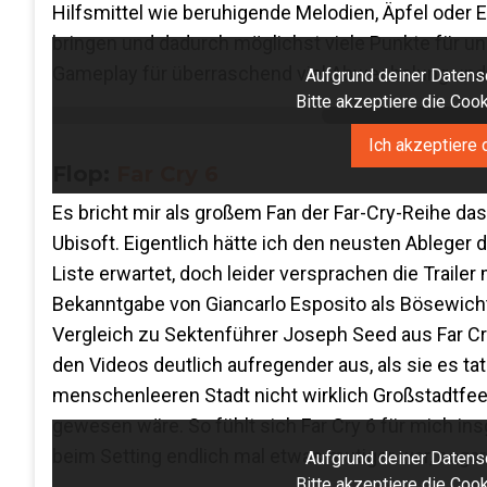
Hilfsmittel wie beruhigende Melodien, Äpfel oder 
bringen und dadurch möglichst viele Punkte für uns
Gameplay für überraschend viel Abwechslung und 
Aufgrund deiner Datensc
Bitte akzeptiere die Co
Ich akzeptiere 
Flop:
Far Cry 6
Es bricht mir als großem Fan der Far-Cry-Reihe d
Ubisoft. Eigentlich hätte ich den neusten Ableger
Liste erwartet, doch leider versprachen die Trailer 
Bekanntgabe von Giancarlo Esposito als Bösewicht 
Vergleich zu Sektenführer Joseph Seed aus Far C
den Videos deutlich aufregender aus, als sie es ta
menschenleeren Stadt nicht wirklich Großstadtfee
gewesen wäre. So fühlt sich Far Cry 6 für mich in
beim Setting endlich mal etwas mutiger war, sogar
Aufgrund deiner Datensc
Bitte akzeptiere die Co