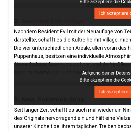
Bitte akzeptiere die Co
Ich akzeptiere 
2.
Resident Evil Village
Nachdem Resident Evil mit der Neuauflage von Tei
darstellte, schafft es die Kultreihe mit Village, m
Die vier unterschiedlichen Areale, allen voran da
Puppenhaus, besitzen eine individuelle Atmosphär
Abwechslung, Spannung und hier und da für Gänse
rundum überzeugen und macht den achten Teil der
Aufgrund deiner Datensc
Bitte akzeptiere die Co
Ich akzeptiere 
3. New Pokémon Snap
Seit langer Zeit schafft es auch mal wieder ein Ni
des Originals hervorragend ein und hält eine Vielz
unserer Kindheit bei ihrem täglichen Treiben beo