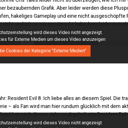
iner bezaubernden Grafik. Aber leider werden diese Plus
ufen, hakeliges Gameplay und eine nicht ausgeschöpfte
ssieht und ich es mir gewünscht habe, kam leider trotzd
hutzeinstellung wird dieses Video nicht angezeigt.
okies für Externe Medien um dieses Video anzuzeigen
die Cookies der Kategorie "Externe Medien"
Resident Evil 8. Ich liebe alles an diesem Spiel. Die tr
Serie – als Fan wird man hier rundum glücklich mit dem ak
n Spiel hat mich dieses Jahr so abgeholt wie Resident Evil
hafft bei mir nur die Resi-Reihe.
hutzeinstellung wird dieses Video nicht angezeigt.