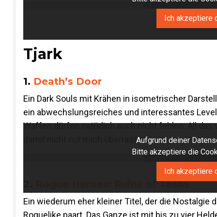
Ich akzeptiere 
Tjark
1.
Death’s Door
Ein Dark Souls mit Krähen in isometrischer Darste
ein abwechslungsreiches und interessantes Level
Waffen dürfen natürlich auch nicht fehlen. All das
damit nicht nur mich überrascht.
Aufgrund deiner Datensc
Bitte akzeptiere die Co
Ich akzeptiere 
2.
Rogue Heroes: Ruins of Tasos
Ein wiederum eher kleiner Titel, der die Nostalgie
Roguelike paart. Das Ganze ist mit bis zu vier Hel