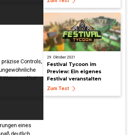
Zum Test
29. Oktober 2021
 präzise Controls,
Festival Tycoon im
d ungewöhnliche
Preview: Ein eigenes
nd Weise und hat
Festival veranstalten
Zum Test
erungen eines
spaß deutlich