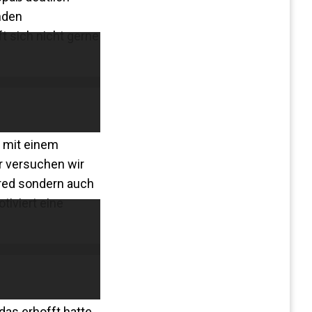
nden
t sich nicht gerne
h mit einem
r versuchen wir
ored sondern auch
tiviert eine
as erhofft hatte.